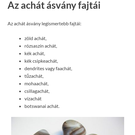
Az achát ásvány fajtái
Az achát ásvány legismertebb fajtái:
zöld achát,
rózsaszín achát,
kék achát,
kék csipkeachát,
dendrites vagy faachát,
tűzachát,
mohaachát,
csillagachát,
vízachát
botswanai achát.