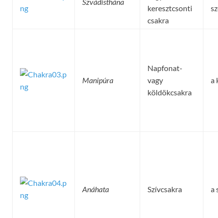
Szvádisthána
keresztcsonti
sz
csakra
Napfonat-
Manipúra
vagy
a 
köldökcsakra
Anáhata
Szívcsakra
a 