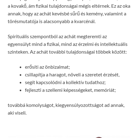
a kovakő, ám fizikai tulajdonságai mégis eltérnek. Ez az oka
annak, hogy az achát kevésbé sűrű és kemény, valamint a
törésmutatója is alacsonyabb a kvarcénál.
Spirituális szempontból az achát megteremti az
egyensúlyt mind a fizikai, mind az érzelmi és intellektuális
szinteken. Az achát további tulajdonságai többek között:
erősíti az önbizalmat;
csillapítja a haragot, növeli a szeretet érzését,
segít kapcsolódni a kollektív tudathoz;
fejleszti a szellemi képességeket, memóriát;
továbbá komolyságot, kiegyensúlyozottságot ad annak,
aki viseli.