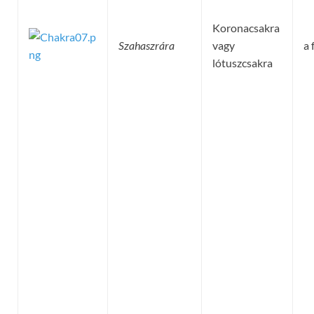
Koronacsakra
Szahaszrára
vagy
a 
lótuszcsakra