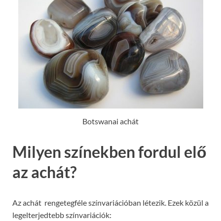
Botswanai achát
Milyen színekben fordul elő
az achát?
Az achát rengetegféle színvariációban létezik. Ezek közül a
legelterjedtebb színvariációk: