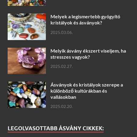
Melyek a legismertebb gyógyító
kristályok és ásványok?
2025.03.06.
Melyik ásvány ékszert viseljem, ha
stresszes vagyok?
2025.02.27.
Ásványok és kristályok szerepe a
különböző kultúrákban és
vallásokban
2025.02.20.
LEGOLVASOTTABB ÁSVÁNY CIKKEK: