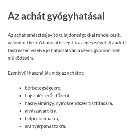
Az achát gyógyhatásai
Az achát emésztésjavító tulajdonságokkal rendelkezik,
valamint tisztító hatásai is segítik az egészséget. Az adott
testrészen viselve jó hatással van a szem, gyomor, méh
működésére.
Ezenkívül használják még az achátot:
bőrbetegségekre,
hajszálér-erősítőként,
hasnyálmirigy, nyirokrendszer tisztítására,
alvászavarokra,
bélproblémákra,
aranyérpanaszokra.