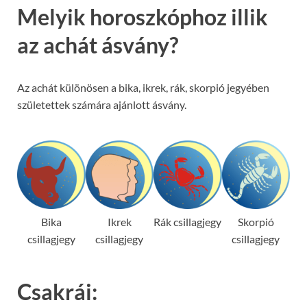
Melyik horoszkóphoz illik
az achát ásvány?
Az achát különösen a bika, ikrek, rák, skorpió jegyében
születettek számára ajánlott ásvány.
Bika
Ikrek
Rák csillagjegy
Skorpió
csillagjegy
csillagjegy
csillagjegy
Csakrái: