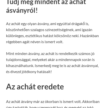
Tudj meg mindent az achát
ásványról!
Az achát egy olyan ásvány, ami egyúttal drágakő is,
köszönhetően szalagos színezettségének, ami igazán
különleges, esztétikus hatást kölcsönöz neki. Hazánkban
régebben agát néven is ismert volt.
Mint minden ásvány, az achát is rendelkezik számos jó
tulajdonsággal, melyeket akár a mindennapok során is
kihasználhatunk. Ismerkedj meg te is az achát ásvánnyal,
és élvezd jótékony hatásait!
Az achát eredete
Az achát ásvány már az ókorban is ismert volt. Akkoriban
úgy tartották, hogy szerencsét hoz, és megvéd az ártó