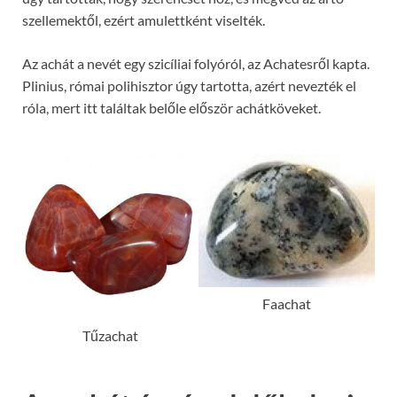
szellemektől, ezért amulettként viselték.
Az achát a nevét egy szicíliai folyóról, az Achatesről kapta.
Plinius, római polihisztor úgy tartotta, azért nevezték el
róla, mert itt találtak belőle először achátköveket.
Faachat
Tűzachat