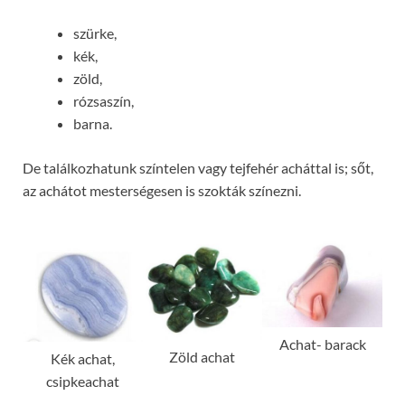
szürke,
kék,
zöld,
rózsaszín,
barna.
De találkozhatunk színtelen vagy tejfehér acháttal is; sőt,
az achátot mesterségesen is szokták színezni.
Achat- barack
Zöld achat
Kék achat,
csipkeachat