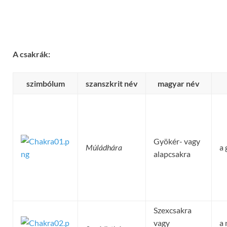
A
csakrák:
szimbólum
szanszkrit név
magyar név
Gyökér- vagy
Múládhára
a 
alapcsakra
Szexcsakra
vagy
a 