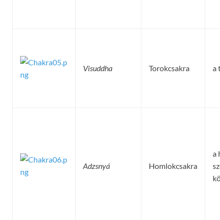
Visuddha
Torokcsakra
a 
a 
Adzsnyá
Homlokcsakra
s
kö