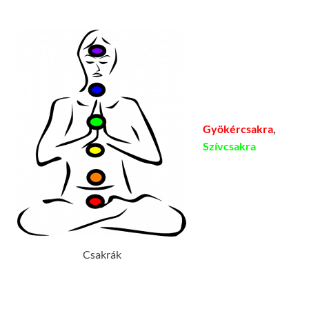
Gyökércsakra
,
Szívcsakra
Csakrák