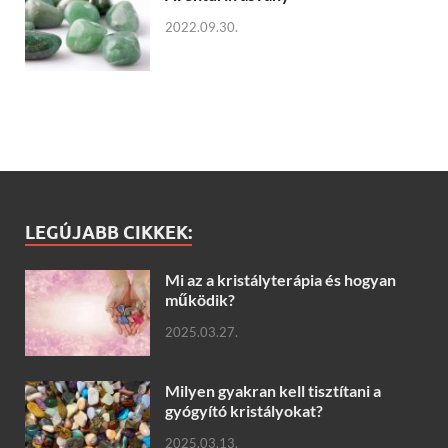
2022.09.30.
LEGÚJABB CIKKEK:
Mi az a kristályterápia és hogyan
működik?
2025.03.27.
Milyen gyakran kell tisztítani a
gyógyító kristályokat?
2025.03.13.