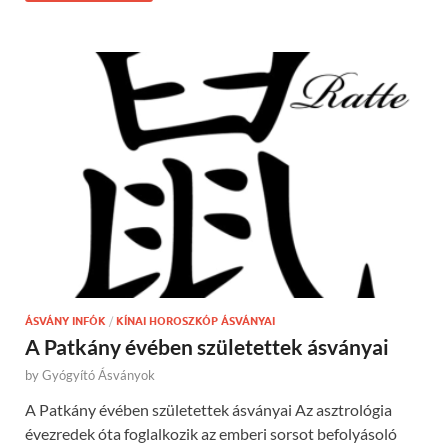
ÁSVÁNY INFÓK
/
KÍNAI HOROSZKÓP ÁSVÁNYAI
A Patkány évében születettek ásványai
by
Gyógyító Ásványok
A Patkány évében születettek ásványai Az asztrológia
évezredek óta foglalkozik az emberi sorsot befolyásoló