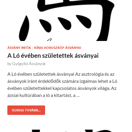
ÁSVÁNY INFÓK
/
KÍNAI HOROSZKÓP ÁSVÁNYAI
A Ló évében születettek ásványai
by
Gyógyító Ásványok
A Ló évében születettek ásványai Az asztrológia és az
ásványok iránt érdeklődők számára izgalmas lehet a Ló
évében születettekkel kapcsolatos ásványok világa. Az
ázsiai kultúrában a ló a kitartást, a …
OLVASS TOVÁBB...