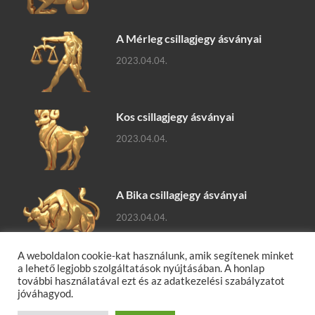
A Mérleg csillagjegy ásványai
2023.04.04.
Kos csillagjegy ásványai
2023.04.04.
A Bika csillagjegy ásványai
2023.04.04.
A weboldalon cookie-kat használunk, amik segítenek minket
a lehető legjobb szolgáltatások nyújtásában. A honlap
további használatával ezt és az adatkezelési szabályzatot
jóváhagyod.
Ásványok, ásványok hatásai, gyógyító ásványok, ásványfajták,
ásványlexikon, ásvány tudástár.