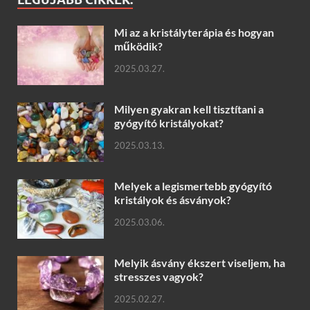
Mi az a kristályterápia és hogyan
működik?
2025.03.27.
Milyen gyakran kell tisztítani a
gyógyító kristályokat?
2025.03.13.
Melyek a legismertebb gyógyító
kristályok és ásványok?
2025.03.06.
Melyik ásvány ékszert viseljem, ha
stresszes vagyok?
2025.02.27.