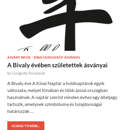
ÁSVÁNY INFÓK
/
KÍNAI HOROSZKÓP ÁSVÁNYAI
A Bivaly évében születettek ásványai
by
Gyógyító Ásványok
A Bivaly éve A Kínai Naptár a holdnaptárok egyik
változata, melyet Kínában és több ázsiai országban
használnak. A naptár szerint minden évhez egy állatjegy
tartozik, amelynek szimbóluma és tulajdonságai
határozzák …
OLVASS TOVÁBB...