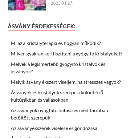
2025.01.27.
ÁSVÁNY ÉRDEKESSÉGEK:
Mi az a kristályterápia és hogyan működik?
Milyen gyakran kell tisztítani a gyógyító kristályokat?
Melyek a legismertebb gyógyító kristályok és
ásványok?
Melyik ásvány ékszert viseljem, ha stresszes vagyok?
Ásványok és kristályok szerepe a különböző
kultúrákban és vallásokban
Az ásványok nyugtató hatása és meditációban
betöltött szerepük
Az ásványékszerek viselése és gondozása