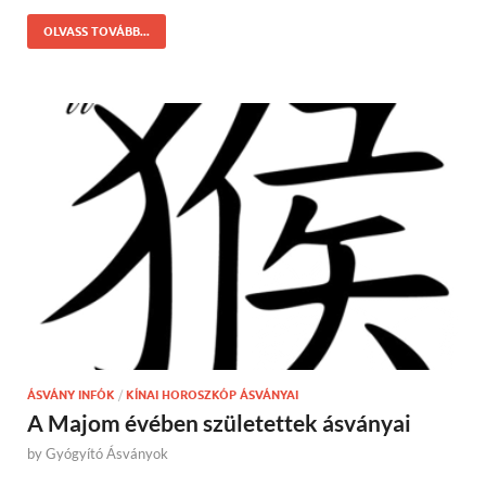
OLVASS TOVÁBB...
ÁSVÁNY INFÓK
/
KÍNAI HOROSZKÓP ÁSVÁNYAI
A Majom évében születettek ásványai
by
Gyógyító Ásványok