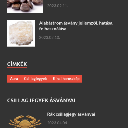
2023.02.11.
Alabástrom ásvány jellemzői, hatása,
felhasználása
2023.02.10.
CÍMKÉK
Aura
Csillagjegyek
Kínai horoszkóp
CSILLAGJEGYEK ÁSVÁNYAI
Rák csillagjegy ásványai
2023.04.04.