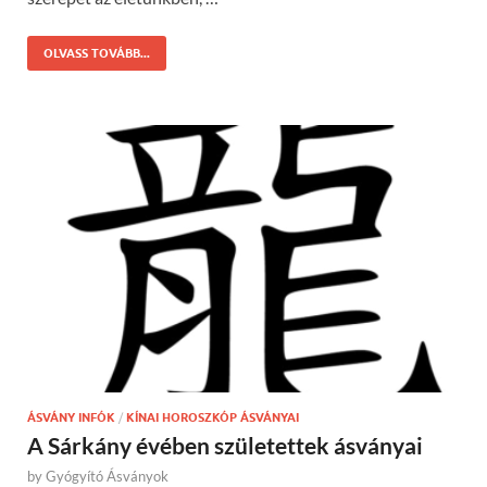
OLVASS TOVÁBB...
ÁSVÁNY INFÓK
/
KÍNAI HOROSZKÓP ÁSVÁNYAI
A Sárkány évében születettek ásványai
by
Gyógyító Ásványok