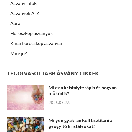
Ásvány infók
Ásványok A-Z
Aura
Horoszkóp ásványok
Kínai horoszkóp ásványai
Mire jó?
LEGOLVASOTTABB ÁSVÁNY CIKKEK
Mi az a kristályterápia és hogyan
működik?
2025.03.27.
Milyen gyakran kell tisztítani a
gyógyító kristályokat?