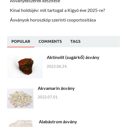
Ásványékszerek készítése
Kínai holdújév: mit tartogat a Kígyó éve 2025-re?
Ásványok horoszkóp szerinti csoportosítása
POPULAR
COMMENTS
TAGS
Aktinolit (sugárkő) ásvány
2022.06.24.
Akvamarin ásvány
2022.07.01.
Alabástrom ásvány