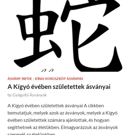
ÁSVÁNY INFÓK
/
KÍNAI HOROSZKÓP ÁSVÁNYAI
A Kígyó évében születettek ásványai
by
Gyógyító Ásványok
A Kígyó évében születettek ásványai A cikkben
bemutatjuk, melyek azok az ásványok, melyek a Kígyó
évében születettek számára ajánlottak, és hogyan
segíthetnek az életükben. Elmagyarázzuk az ásványok
szerepét az életünkben, …