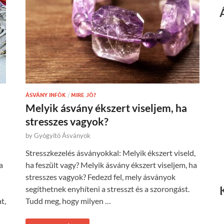
ÁSVÁNY INFÓK
/
MIRE JÓ?
Melyik ásvány ékszert viseljem, ha
stresszes vagyok?
by
Gyógyító Ásványok
Stresszkezelés ásványokkal: Melyik ékszert viseld,
a
ha feszült vagy? Melyik ásvány ékszert viseljem, ha
stresszes vagyok? Fedezd fel, mely ásványok
segíthetnek enyhíteni a stresszt és a szorongást.
t,
Tudd meg, hogy milyen …