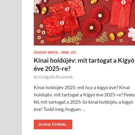
ÁSVÁNY INFÓK
/
MIRE JÓ?
Kínai holdújév: mit tartogat a Kígyó
éve 2025-re?
by
Gyógyító Ásványok
Kínai holdújév 2025: mit hoz a kígyó éve? Kínai
holdújév: mit tartogat a Kígyó éve 2025-re? Fede
fel, mit tartogat a 2025-ös kínai holdújév, a kígyó
éve! Tudd meg, hogyan …
OLVASS TOVÁBB...