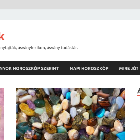
k
nyfajták, ásványlexikon, ásvány tudástár.
NYOK HOROSZKÓP SZERINT
NAPI HOROSZKÓP
MIRE JÓ?