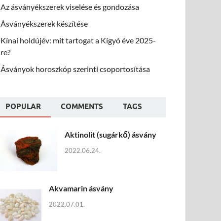
Az ásványékszerek viselése és gondozása
Ásványékszerek készítése
Kínai holdújév: mit tartogat a Kígyó éve 2025-
re?
Ásványok horoszkóp szerinti csoportosítása
POPULAR
COMMENTS
TAGS
Aktinolit (sugárkő) ásvány
2022.06.24.
Akvamarin ásvány
2022.07.01.