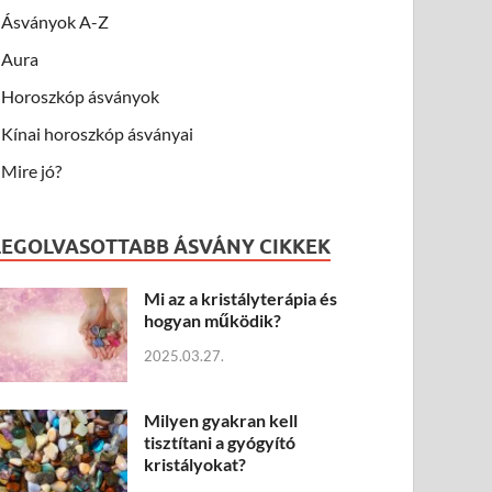
Ásványok A-Z
Aura
Horoszkóp ásványok
Kínai horoszkóp ásványai
Mire jó?
LEGOLVASOTTABB ÁSVÁNY CIKKEK
Mi az a kristályterápia és
hogyan működik?
2025.03.27.
Milyen gyakran kell
tisztítani a gyógyító
kristályokat?