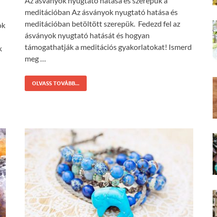
Az ásványok nyugtató hatása és szerepük a
meditációban Az ásványok nyugtató hatása és
meditációban betöltött szerepük. Fedezd fel az
ok
ásványok nyugtató hatását és hogyan
támogathatják a meditációs gyakorlatokat! Ismerd
k
meg …
OLVASS TOVÁBB...