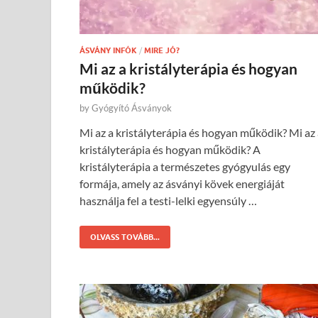
ÁSVÁNY INFÓK
/
MIRE JÓ?
Mi az a kristályterápia és hogyan
működik?
by
Gyógyító Ásványok
Mi az a kristályterápia és hogyan működik? Mi az
kristályterápia és hogyan működik? A
kristályterápia a természetes gyógyulás egy
formája, amely az ásványi kövek energiáját
használja fel a testi-lelki egyensúly …
OLVASS TOVÁBB...