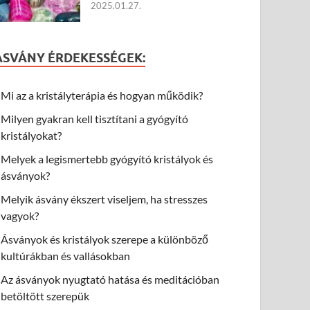
2025.01.27.
ÁSVÁNY ÉRDEKESSÉGEK:
Mi az a kristályterápia és hogyan működik?
Milyen gyakran kell tisztítani a gyógyító
kristályokat?
Melyek a legismertebb gyógyító kristályok és
ásványok?
Melyik ásvány ékszert viseljem, ha stresszes
vagyok?
Ásványok és kristályok szerepe a különböző
kultúrákban és vallásokban
Az ásványok nyugtató hatása és meditációban
betöltött szerepük