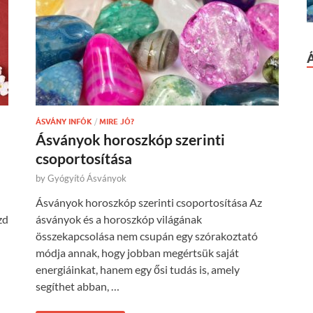
ÁSVÁNY INFÓK
/
MIRE JÓ?
Ásványok horoszkóp szerinti
csoportosítása
by
Gyógyító Ásványok
Ásványok horoszkóp szerinti csoportosítása Az
zd
ásványok és a horoszkóp világának
összekapcsolása nem csupán egy szórakoztató
módja annak, hogy jobban megértsük saját
energiáinkat, hanem egy ősi tudás is, amely
segíthet abban, …