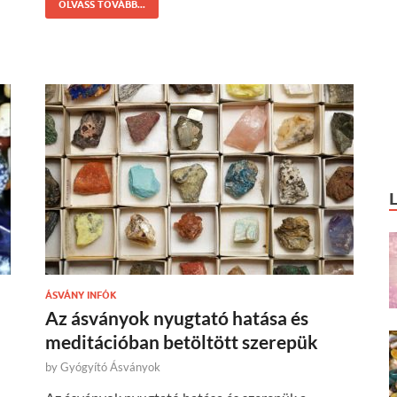
OLVASS TOVÁBB...
ÁSVÁNY INFÓK
Az ásványok nyugtató hatása és
meditációban betöltött szerepük
by
Gyógyító Ásványok