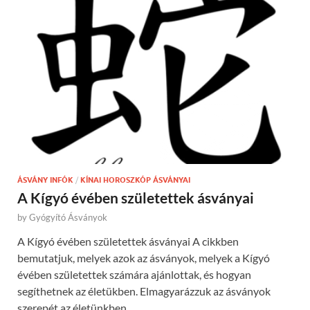
ÁSVÁNY INFÓK
/
KÍNAI HOROSZKÓP ÁSVÁNYAI
A Kígyó évében születettek ásványai
by
Gyógyító Ásványok
A Kígyó évében születettek ásványai A cikkben
bemutatjuk, melyek azok az ásványok, melyek a Kígyó
évében születettek számára ajánlottak, és hogyan
segíthetnek az életükben. Elmagyarázzuk az ásványok
szerepét az életünkben, …