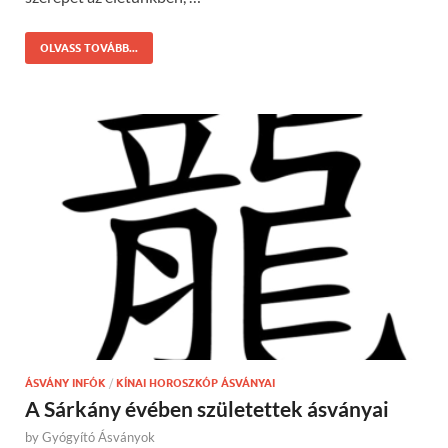
OLVASS TOVÁBB...
ÁSVÁNY INFÓK
/
KÍNAI HOROSZKÓP ÁSVÁNYAI
A Sárkány évében születettek ásványai
by
Gyógyító Ásványok