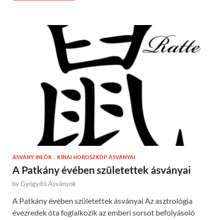
ÁSVÁNY INFÓK
/
KÍNAI HOROSZKÓP ÁSVÁNYAI
A Patkány évében születettek ásványai
by
Gyógyító Ásványok
A Patkány évében születettek ásványai Az asztrológia
évezredek óta foglalkozik az emberi sorsot befolyásoló