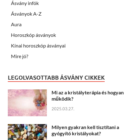
Ásvány infók
Ásványok A-Z
Aura
Horoszkóp ásványok
Kínai horoszkóp ásványai
Mire jó?
LEGOLVASOTTABB ÁSVÁNY CIKKEK
Mi az a kristályterápia és hogyan
működik?
2025.03.27.
Milyen gyakran kell tisztítani a
gyógyító kristályokat?