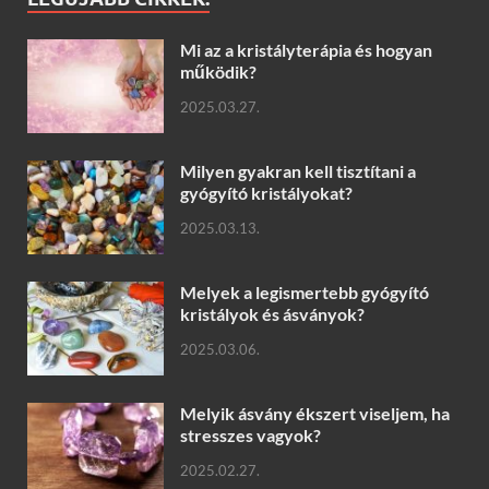
Mi az a kristályterápia és hogyan
működik?
2025.03.27.
Milyen gyakran kell tisztítani a
gyógyító kristályokat?
2025.03.13.
Melyek a legismertebb gyógyító
kristályok és ásványok?
2025.03.06.
Melyik ásvány ékszert viseljem, ha
stresszes vagyok?
2025.02.27.