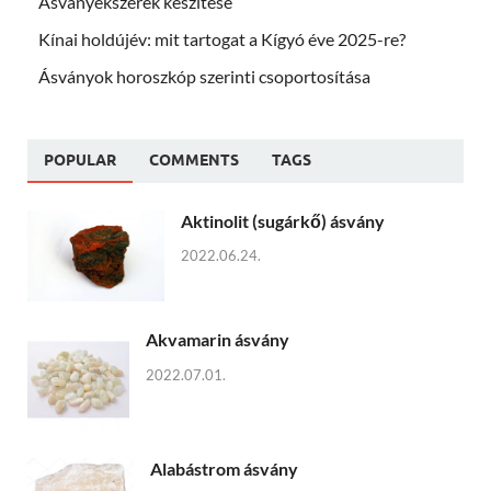
Ásványékszerek készítése
Kínai holdújév: mit tartogat a Kígyó éve 2025-re?
Ásványok horoszkóp szerinti csoportosítása
POPULAR
COMMENTS
TAGS
Aktinolit (sugárkő) ásvány
2022.06.24.
Akvamarin ásvány
2022.07.01.
Alabástrom ásvány