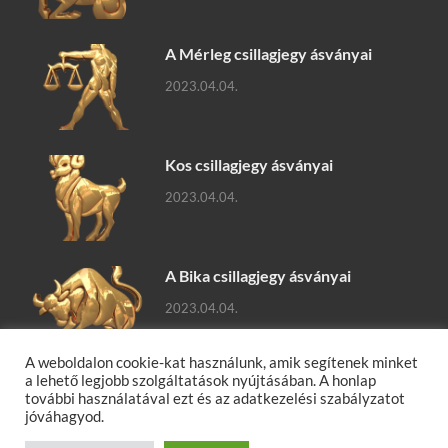
A Mérleg csillagjegy ásványai
2023.04.04.
Kos csillagjegy ásványai
2023.04.04.
A Bika csillagjegy ásványai
2023.04.04.
A weboldalon cookie-kat használunk, amik segítenek minket
a lehető legjobb szolgáltatások nyújtásában. A honlap
további használatával ezt és az adatkezelési szabályzatot
jóváhagyod.
Ásványok, ásványok hatásai, gyógyító ásványok, ásványfajták,
ásványlexikon, ásvány tudástár.