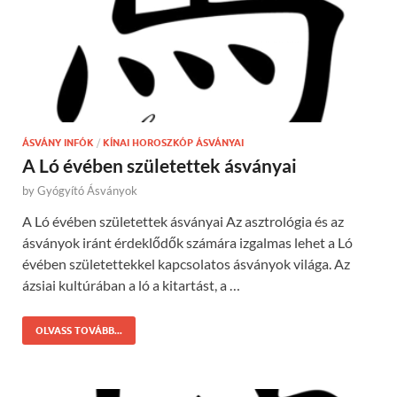
ÁSVÁNY INFÓK
/
KÍNAI HOROSZKÓP ÁSVÁNYAI
A Ló évében születettek ásványai
by
Gyógyító Ásványok
A Ló évében születettek ásványai Az asztrológia és az
ásványok iránt érdeklődők számára izgalmas lehet a Ló
évében születettekkel kapcsolatos ásványok világa. Az
ázsiai kultúrában a ló a kitartást, a …
OLVASS TOVÁBB...