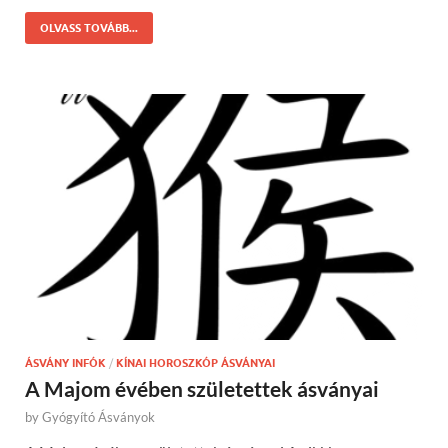
OLVASS TOVÁBB...
ÁSVÁNY INFÓK
/
KÍNAI HOROSZKÓP ÁSVÁNYAI
A Majom évében születettek ásványai
by
Gyógyító Ásványok