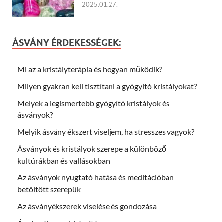
2025.01.27.
ÁSVÁNY ÉRDEKESSÉGEK:
Mi az a kristályterápia és hogyan működik?
Milyen gyakran kell tisztítani a gyógyító kristályokat?
Melyek a legismertebb gyógyító kristályok és
ásványok?
Melyik ásvány ékszert viseljem, ha stresszes vagyok?
Ásványok és kristályok szerepe a különböző
kultúrákban és vallásokban
Az ásványok nyugtató hatása és meditációban
betöltött szerepük
Az ásványékszerek viselése és gondozása