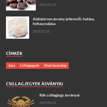
2023.02.11.
Alabástrom ásvány jellemzői, hatása,
felhasználása
2023.02.10.
CÍMKÉK
Aura
Csillagjegyek
Kínai horoszkóp
CSILLAGJEGYEK ÁSVÁNYAI
Rák csillagjegy ásványai
2023.04.04.