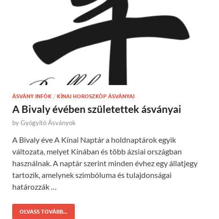
ÁSVÁNY INFÓK
/
KÍNAI HOROSZKÓP ÁSVÁNYAI
A Bivaly évében születettek ásványai
by
Gyógyító Ásványok
A Bivaly éve A Kínai Naptár a holdnaptárok egyik
változata, melyet Kínában és több ázsiai országban
használnak. A naptár szerint minden évhez egy állatjegy
tartozik, amelynek szimbóluma és tulajdonságai
határozzák …
OLVASS TOVÁBB...