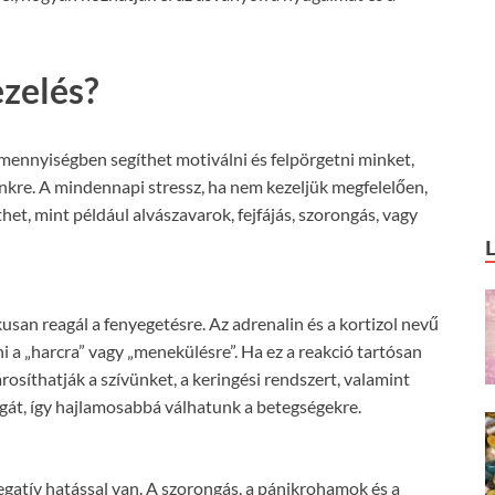
ezelés?
s mennyiségben segíthet motiválni és felpörgetni minket,
nkre. A mindennapi stressz, ha nem kezeljük megfelelően,
et, mint például alvászavarok, fejfájás, szorongás, vagy
san reagál a fenyegetésre. Az adrenalin és a kortizol nevű
 a „harcra” vagy „menekülésre”. Ha ez a reakció tartósan
rosíthatják a szívünket, a keringési rendszert, valamint
t, így hajlamosabbá válhatunk a betegségekre.
egatív hatással van. A szorongás, a pánikrohamok és a