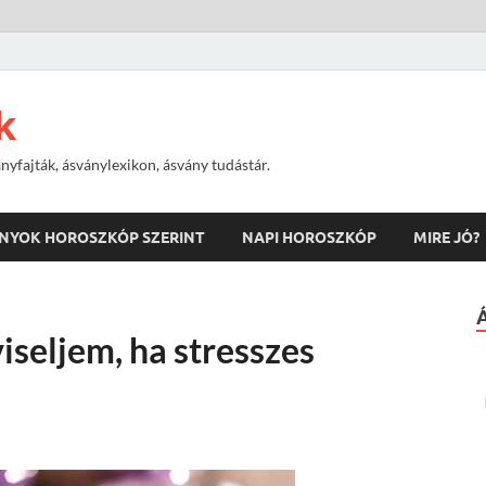
k
nyfajták, ásványlexikon, ásvány tudástár.
NYOK HOROSZKÓP SZERINT
NAPI HOROSZKÓP
MIRE JÓ?
iseljem, ha stresszes