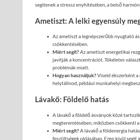
segítenek a stressz enyhítésében, a belső harmón
Ametiszt: A lelki egyensúly m
Az ametiszt a legnépszerűbb nyugtató ásvá
csökkentésében.
Miért segít?
Az ametiszt energetikai rezg
javítják a koncentrációt. Tökéletes válas
problémák miatt.
Hogyan használjuk?
Viseld ékszerként a 
helytállnod, például munkahelyi megbesz
Lávakő: Földelő hatás
A lávakő a földelő ásványok közé tartozik
megteremtésében, miközben csökkenti a 
Miért segít?
A lávakő a földenergia hatás
feszültségek oldásában. Ezen kívül segít