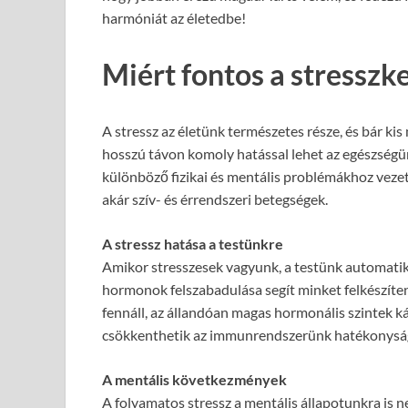
harmóniát az életedbe!
Miért fontos a stresszk
A stressz az életünk természetes része, és bár ki
hosszú távon komoly hatással lehet az egészségü
különböző fizikai és mentális problémákhoz vezeth
akár szív- és érrendszeri betegségek.
A stressz hatása a testünkre
Amikor stresszesek vagyunk, a testünk automatiku
hormonok felszabadulása segít minket felkészíteni
fennáll, az állandóan magas hormonális szintek ká
csökkenthetik az immunrendszerünk hatékonyságá
A mentális következmények
A folyamatos stressz a mentális állapotunkra is n