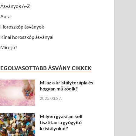
Ásványok A-Z
Aura
Horoszkóp ásványok
Kínai horoszkóp ásványai
Mire jó?
LEGOLVASOTTABB ÁSVÁNY CIKKEK
Mi az a kristályterápia és
hogyan működik?
2025.03.27.
Milyen gyakran kell
tisztítani a gyógyító
kristályokat?