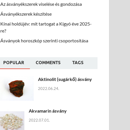
Az ásványékszerek viselése és gondozása
Ásványékszerek készítése
Kínai holdújév: mit tartogat a Kígyó éve 2025-
re?
Ásványok horoszkóp szerinti csoportosítása
POPULAR
COMMENTS
TAGS
Aktinolit (sugárkő) ásvány
2022.06.24.
Akvamarin ásvány
2022.07.01.