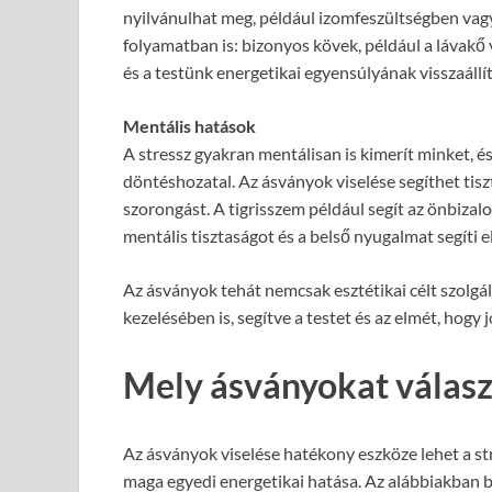
nyilvánulhat meg, például izomfeszültségben vag
folyamatban is: bizonyos kövek, például a lávakő 
és a testünk energetikai egyensúlyának visszaállí
Mentális hatások
A stressz gyakran mentálisan is kimerít minket, 
döntéshozatal. Az ásványok viselése segíthet tiszt
szorongást. A tigrisszem például segít az önbiza
mentális tisztaságot és a belső nyugalmat segíti e
Az ásványok tehát nemcsak esztétikai célt szolgá
kezelésében is, segítve a testet és az elmét, hog
Mely ásványokat válaszd
Az ásványok viselése hatékony eszköze lehet a s
maga egyedi energetikai hatása. Az alábbiakban