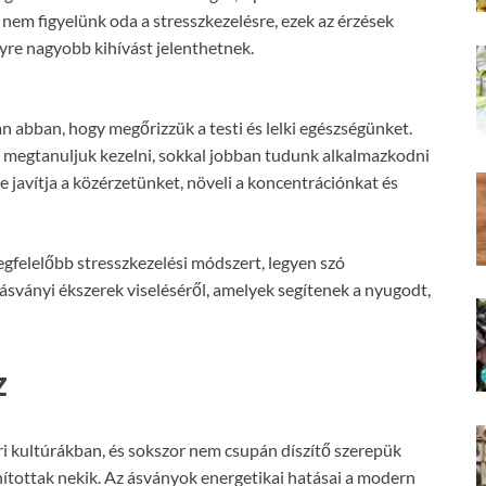
nem figyelünk oda a stresszkezelésre, ezek az érzések
yre nagyobb kihívást jelenthetnek.
n abban, hogy megőrizzük a testi és lelki egészségünket.
s megtanuljuk kezelni, sokkal jobban tudunk alkalmazkodni
e javítja a közérzetünket, növeli a koncentrációnkat és
gfelelőbb stresszkezelési módszert, legyen szó
ásványi ékszerek viseléséről, amelyek segítenek a nyugodt,
z
i kultúrákban, és sokszor nem csupán díszítő szerepük
onítottak nekik. Az ásványok energetikai hatásai a modern