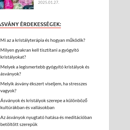
2025.01.27.
ÁSVÁNY ÉRDEKESSÉGEK:
Mi az a kristályterápia és hogyan működik?
Milyen gyakran kell tisztítani a gyógyító
kristályokat?
Melyek a legismertebb gyógyító kristályok és
ásványok?
Melyik ásvány ékszert viseljem, ha stresszes
vagyok?
Ásványok és kristályok szerepe a különböző
kultúrákban és vallásokban
Az ásványok nyugtató hatása és meditációban
betöltött szerepük