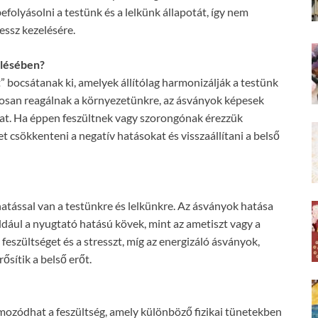
olyásolni a testünk és a lelkünk állapotát, így nem
essz kezelésére.
elésében?
 bocsátanak ki, amelyek állítólag harmonizálják a testünk
atosan reagálnak a környezetünkre, az ásványok képesek
nkat. Ha éppen feszültnek vagy szorongónak érezzük
t csökkenteni a negatív hatásokat és visszaállítani a belső
atással van a testünkre és lelkünkre. Az ásványok hatása
ldául a nyugtató hatású kövek, mint az ametiszt vagy a
feszültséget és a stresszt, míg az energizáló ásványok,
ősítik a belső erőt.
mozódhat a feszültség, amely különböző fizikai tünetekben