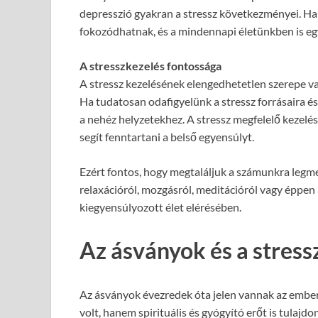
depresszió gyakran a stressz következményei. Ha 
fokozódhatnak, és a mindennapi életünkben is eg
A stresszkezelés fontossága
A stressz kezelésének elengedhetetlen szerepe va
Ha tudatosan odafigyelünk a stressz forrásaira é
a nehéz helyzetekhez. A stressz megfelelő kezelés
segít fenntartani a belső egyensúlyt.
Ezért fontos, hogy megtaláljuk a számunkra legme
relaxációról, mozgásról, meditációról vagy éppen 
kiegyensúlyozott élet elérésében.
Az ásványok és a stress
Az ásványok évezredek óta jelen vannak az ember
volt, hanem spirituális és gyógyító erőt is tulajd