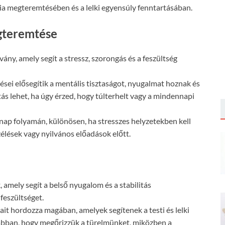
ia megteremtésében és a lelki egyensúly fenntartásában.
egteremtése
ny, amely segít a stressz, szorongás és a feszültség
ései elősegítik a mentális tisztaságot, nyugalmat hoznak és
ztás lehet, ha úgy érzed, hogy túlterhelt vagy a mindennapi
nap folyamán, különösen, ha stresszes helyzetekben kell
élések vagy nyilvános előadások előtt.
, amely segít a belső nyugalom és a stabilitás
feszültséget.
ait hordozza magában, amelyek segítenek a testi és lelki
 abban, hogy megőrizzük a türelmünket, miközben a