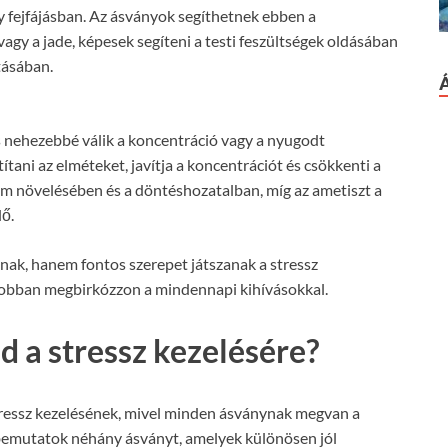
y fejfájásban. Az ásványok segíthetnek ebben a
vagy a jade, képesek segíteni a testi feszültségek oldásában
tásában.
és nehezebbé válik a koncentráció vagy a nyugodt
ítani az elméteket, javítja a koncentrációt és csökkenti a
lom növelésében és a döntéshozatalban, míg az ametiszt a
lő.
lnak, hanem fontos szerepet játszanak a stressz
y jobban megbirkózzon a mindennapi kihívásokkal.
 a stressz kezelésére?
tressz kezelésének, mivel minden ásványnak megvan a
 bemutatok néhány ásványt, amelyek különösen jól