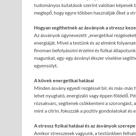
tudományos kutatások szerint valóban képesek bef
meglepő, hogy egyre többen használják őket a str
Hogyan segíthetnek az ásványok a stressz kez
Az ásványok úgynevezett „energetikai rezgéseket”
energiáját. Mivel a testünk és az elménk folyam
finoman befolyásolni érzelmi és fizikai állapotu
magunkat, egy-egy ásványi ékszer viselése segíthe
egyensúlyt.
A kövek energetikai hatásai
Minden ásvány egyedi rezgéssel bír, és más-más h
lehet nyugtató, energizáló vagy éppen földelő. Pé
rózsakvarc, segítenek csökkenteni a szorongást, a 
mint a citrin, fokozzák a pozitív gondolatokat és er
A stressz fizikai hatásai és az ásványok szerepe
Amikor stresszesek vagyunk, a testünkben felhal