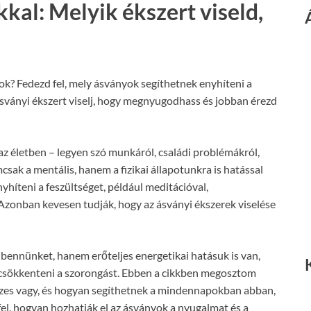
kal: Melyik ékszert viseld,
ok? Fedezd fel, mely ásványok segíthetnek enyhíteni a
ásványi ékszert viselj, hogy megnyugodhass és jobban érezd
z életben – legyen szó munkáról, családi problémákról,
sak a mentális, hanem a fizikai állapotunkra is hatással
íteni a feszültséget, például meditációval,
Azonban kevesen tudják, hogy az ásványi ékszerek viselése
ennünket, hanem erőteljes energetikai hatásuk is van,
és csökkenteni a szorongást. Ebben a cikkben megosztom
sszes vagy, és hogyan segíthetnek a mindennapokban abban,
fel, hogyan hozhatják el az ásványok a nyugalmat és a