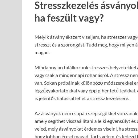
Stresszkezelés ásványok
ha feszült vagy?
Melyik ásvány ékszert viseljem, ha stresszes vagy
stresszt és a szorongást. Tudd meg, hogy milyen 
magad.
Mindannyian találkozunk stresszes helyzetekkel a
vagy csak a mindennapi rohanásról. A stressz nemc
van. Sokan próbálnak különböző módszerekkel enyh
légzőgyakorlatokkal vagy épp pihentető teákkal. 
is jelentős hatással lehet a stressz kezelésére.
Az ásványok nem csupán szépségükkel vonzanak b
amely segíthet visszaállítani a lelki egyensúlyt 
veled, mely ásványokat érdemes viselni, ha stre
hogy jobban érezd magad. Tarts velem, és fedezd 