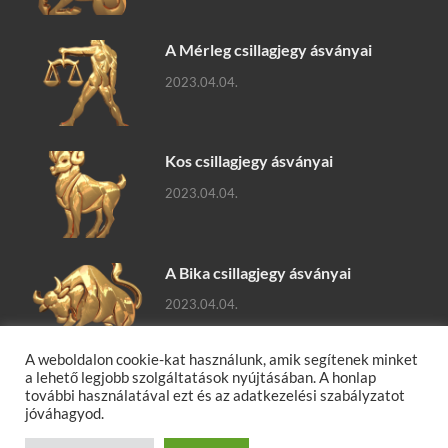
A Mérleg csillagjegy ásványai
2023.04.04.
Kos csillagjegy ásványai
2023.04.04.
A Bika csillagjegy ásványai
2023.04.04.
A weboldalon cookie-kat használunk, amik segítenek minket
a lehető legjobb szolgáltatások nyújtásában. A honlap
további használatával ezt és az adatkezelési szabályzatot
jóváhagyod.
Ásványok, ásványok hatásai, gyógyító ásványok, ásványfajták,
ásványlexikon, ásvány tudástár.