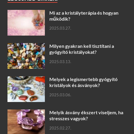
Mi az a kristályterápia és hogyan
működik?
2025.03.27.
Milyen gyakran kell tisztítani a
gyógyító kristályokat?
2025.03.13.
Melyek a legismertebb gyógyító
kristályok és ásványok?
2025.03.06.
Melyik ásvány ékszert viseljem, ha
stresszes vagyok?
2025.02.27.