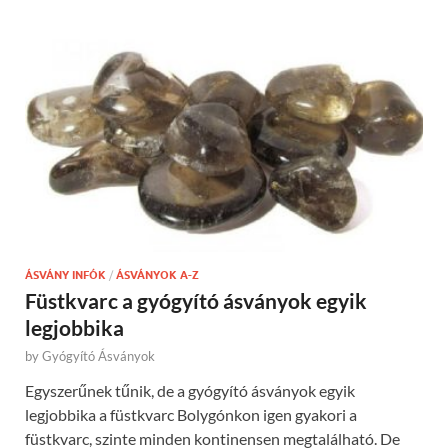
ÁSVÁNY INFÓK
/
ÁSVÁNYOK A-Z
Füstkvarc a gyógyító ásványok egyik
legjobbika
by
Gyógyító Ásványok
Egyszerűnek tűnik, de a gyógyító ásványok egyik
legjobbika a füstkvarc Bolygónkon igen gyakori a
füstkvarc, szinte minden kontinensen megtalálható. De