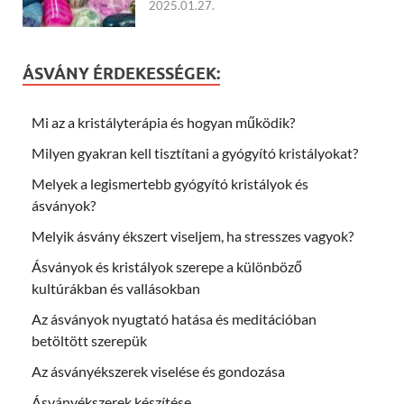
2025.01.27.
ÁSVÁNY ÉRDEKESSÉGEK:
Mi az a kristályterápia és hogyan működik?
Milyen gyakran kell tisztítani a gyógyító kristályokat?
Melyek a legismertebb gyógyító kristályok és
ásványok?
Melyik ásvány ékszert viseljem, ha stresszes vagyok?
Ásványok és kristályok szerepe a különböző
kultúrákban és vallásokban
Az ásványok nyugtató hatása és meditációban
betöltött szerepük
Az ásványékszerek viselése és gondozása
Ásványékszerek készítése