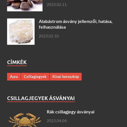
2023.02.11.
Alabástrom ásvány jellemzői, hatása,
felhasználása
2023.02.10.
CÍMKÉK
Aura
Csillagjegyek
Kínai horoszkóp
CSILLAGJEGYEK ÁSVÁNYAI
Rák csillagjegy ásványai
2023.04.04.