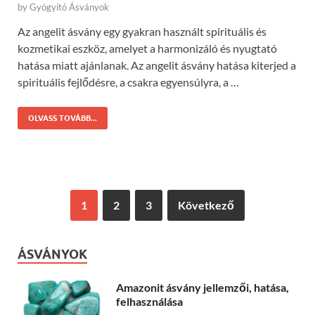
by
Gyógyító Ásványok
Az angelit ásvány egy gyakran használt spirituális és
kozmetikai eszköz, amelyet a harmonizáló és nyugtató
hatása miatt ajánlanak. Az angelit ásvány hatása kiterjed a
spirituális fejlődésre, a csakra egyensúlyra, a …
OLVASS TOVÁBB...
1
2
3
Következő
ÁSVÁNYOK
Amazonit ásvány jellemzői, hatása,
felhasználása