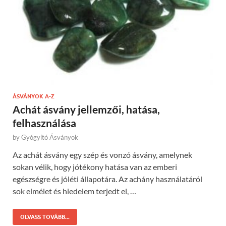
ÁSVÁNYOK A-Z
Achát ásvány jellemzői, hatása,
felhasználása
by
Gyógyító Ásványok
Az achát ásvány egy szép és vonzó ásvány, amelynek
sokan vélik, hogy jótékony hatása van az emberi
egészségre és jóléti állapotára. Az achány használatáról
sok elmélet és hiedelem terjedt el, …
OLVASS TOVÁBB...