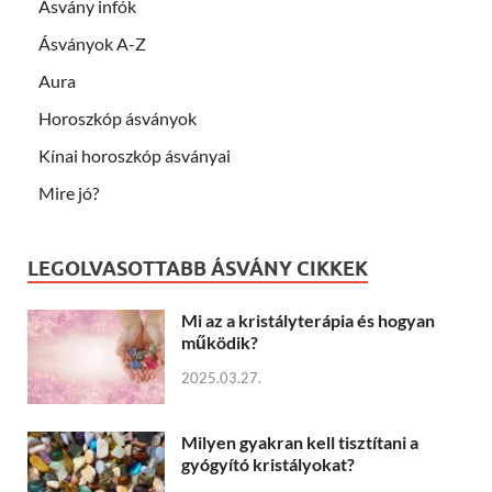
Ásvány infók
Ásványok A-Z
Aura
Horoszkóp ásványok
Kínai horoszkóp ásványai
Mire jó?
LEGOLVASOTTABB ÁSVÁNY CIKKEK
Mi az a kristályterápia és hogyan
működik?
2025.03.27.
Milyen gyakran kell tisztítani a
gyógyító kristályokat?