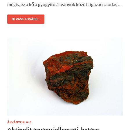
mégis, ez a kő a gyógyító ásványok között igazán csodás …
OLVASS TOVÁBB...
ÁSVÁNYOK A-Z
Aktinolit ásvány jellemzői, hatása,