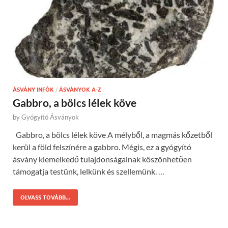
ÁSVÁNY INFÓK
/
ÁSVÁNYOK A-Z
Gabbro, a bölcs lélek köve
by
Gyógyító Ásványok
Gabbro, a bölcs lélek köve A mélyből, a magmás kőzetből
kerül a föld felszínére a gabbro. Mégis, ez a gyógyító
ásvány kiemelkedő tulajdonságainak köszönhetően
támogatja testünk, lelkünk és szellemünk. …
OLVASS TOVÁBB...