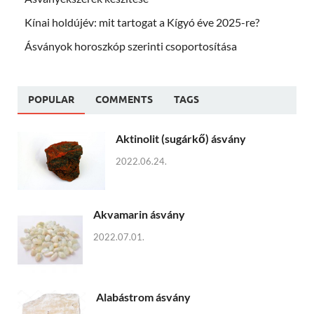
Kínai holdújév: mit tartogat a Kígyó éve 2025-re?
Ásványok horoszkóp szerinti csoportosítása
POPULAR
COMMENTS
TAGS
Aktinolit (sugárkő) ásvány
2022.06.24.
Akvamarin ásvány
2022.07.01.
Alabástrom ásvány