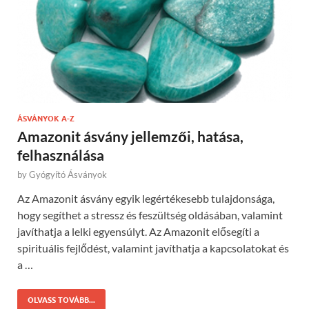
ÁSVÁNYOK A-Z
Amazonit ásvány jellemzői, hatása,
felhasználása
by
Gyógyító Ásványok
Az Amazonit ásvány egyik legértékesebb tulajdonsága,
hogy segíthet a stressz és feszültség oldásában, valamint
javíthatja a lelki egyensúlyt. Az Amazonit elősegíti a
spirituális fejlődést, valamint javíthatja a kapcsolatokat és
a …
OLVASS TOVÁBB...