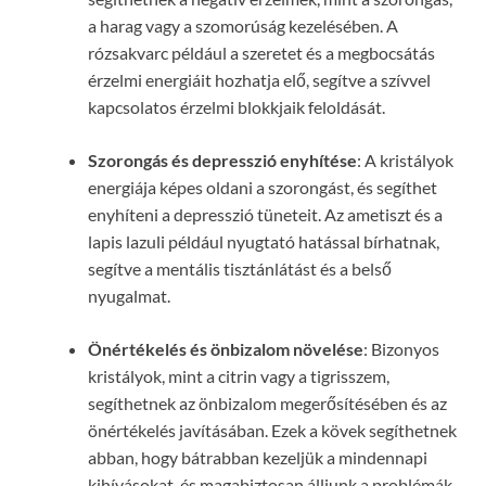
a harag vagy a szomorúság kezelésében. A
rózsakvarc például a szeretet és a megbocsátás
érzelmi energiáit hozhatja elő, segítve a szívvel
kapcsolatos érzelmi blokkjaik feloldását.
Szorongás és depresszió enyhítése
: A kristályok
energiája képes oldani a szorongást, és segíthet
enyhíteni a depresszió tüneteit. Az ametiszt és a
lapis lazuli például nyugtató hatással bírhatnak,
segítve a mentális tisztánlátást és a belső
nyugalmat.
Önértékelés és önbizalom növelése
: Bizonyos
kristályok, mint a citrin vagy a tigrisszem,
segíthetnek az önbizalom megerősítésében és az
önértékelés javításában. Ezek a kövek segíthetnek
abban, hogy bátrabban kezeljük a mindennapi
kihívásokat, és magabiztosan álljunk a problémák