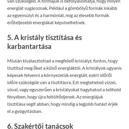
van szükséged. A formájuk is befolyásolhatja, hogy milyen
energiát sugároznak. Például a gömbölyű formák inkább
az egyensúlyt és a harmóniát, míg az élesebb formák
erőteljesebb energiákat képviselhetnek.
5. A kristály tisztítása és
karbantartása
Miután kiválasztottad a megfelelő kristályt, fontos, hogy
tisztítsd meg őket a külső energiáktól. A kristályok ugyanis
képesek felvenni a környezetük energiáit, ezért időről
időre szükségük van a tisztításra. Ezt megteheted vízzel,
sóval, vagy egyszerűen a kristályokat hagyhatod a telihold
fényében, hogy újra feltöltődjenek. Az energiájuk
tisztítása segít abban, hogy mindig a legjobb hatást érjék
el a gyógyításban.
6. Szakértői tanácsok