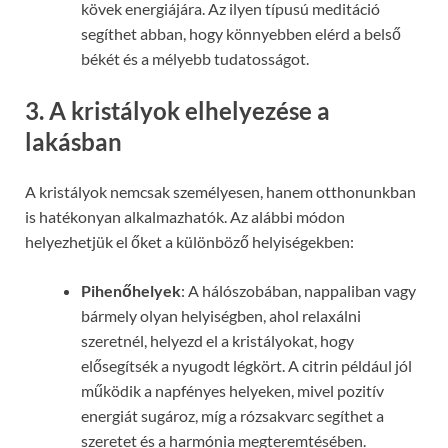
kövek energiájára. Az ilyen típusú meditáció
segíthet abban, hogy könnyebben elérd a belső
békét és a mélyebb tudatosságot.
3. A kristályok elhelyezése a
lakásban
A kristályok nemcsak személyesen, hanem otthonunkban
is hatékonyan alkalmazhatók. Az alábbi módon
helyezhetjük el őket a különböző helyiségekben:
Pihenőhelyek
: A hálószobában, nappaliban vagy
bármely olyan helyiségben, ahol relaxálni
szeretnél, helyezd el a kristályokat, hogy
elősegítsék a nyugodt légkört. A citrin például jól
működik a napfényes helyeken, mivel pozitív
energiát sugároz, míg a rózsakvarc segíthet a
szeretet és a harmónia megteremtésében.