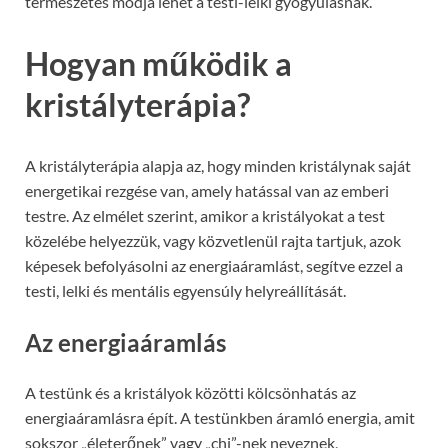
természetes módja lehet a testi-lelki gyógyulásnak.
Hogyan működik a
kristályterápia?
A kristályterápia alapja az, hogy minden kristálynak saját
energetikai rezgése van, amely hatással van az emberi
testre. Az elmélet szerint, amikor a kristályokat a test
közelébe helyezzük, vagy közvetlenül rajta tartjuk, azok
képesek befolyásolni az energiaáramlást, segítve ezzel a
testi, lelki és mentális egyensúly helyreállítását.
Az energiaáramlás
A testünk és a kristályok közötti kölcsönhatás az
energiaáramlásra épít. A testünkben áramló energia, amit
sokszor „életerőnek” vagy „chi”-nek neveznek,