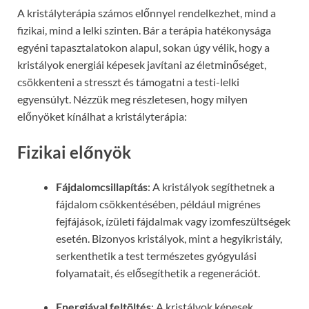
A kristályterápia számos előnnyel rendelkezhet, mind a
fizikai, mind a lelki szinten. Bár a terápia hatékonysága
egyéni tapasztalatokon alapul, sokan úgy vélik, hogy a
kristályok energiái képesek javítani az életminőséget,
csökkenteni a stresszt és támogatni a testi-lelki
egyensúlyt. Nézzük meg részletesen, hogy milyen
előnyöket kínálhat a kristályterápia:
Fizikai előnyök
Fájdalomcsillapítás
: A kristályok segíthetnek a
fájdalom csökkentésében, például migrénes
fejfájások, ízületi fájdalmak vagy izomfeszültségek
esetén. Bizonyos kristályok, mint a hegyikristály,
serkenthetik a test természetes gyógyulási
folyamatait, és elősegíthetik a regenerációt.
Energiával feltöltés
: A kristályok képesek