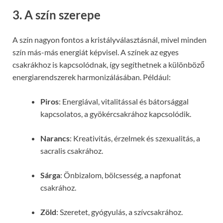
3. A szín szerepe
A szín nagyon fontos a kristályválasztásnál, mivel minden
szín más-más energiát képvisel. A színek az egyes
csakrákhoz is kapcsolódnak, így segíthetnek a különböző
energiarendszerek harmonizálásában. Például:
Piros
: Energiával, vitalitással és bátorsággal
kapcsolatos, a gyökércsakrához kapcsolódik.
Narancs
: Kreativitás, érzelmek és szexualitás, a
sacralis csakrához.
Sárga
: Önbizalom, bölcsesség, a napfonat
csakrához.
Zöld
: Szeretet, gyógyulás, a szívcsakrához.