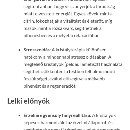
segíteni abban, hogy visszanyerjük a fáradtság
miatt elvesztett energiát. Egyes kövek, mint a
citrin, fokozhatják a vitalitást és életerőt, míg
mások, mint a rózsakvarc, segíthetnek a
pihenésben és a mélyebb relaxációban.
Stresszoldás
: A kristályterápia különösen
hatékony a mindennapi stressz oldásában. A
megfelelő kristályok (például ametiszt) használata
segíthet csökkenteni a testben felhalmozódott
feszültséget, ezáltal elősegítve a mélyebb
pihenést és a regenerációt.
Lelki előnyök
Érzelmi egyensúly helyreállítása
: A kristályok
képesek harmonizálni az érzelmi állapotot, és
segíthetnek a negatív érzelmek, mint a szorongás,