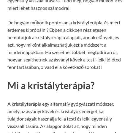
egyensúly visszaállítására. Tudd meg, hogyan működik és
miért lehet hasznos számodra!
De hogyan működik pontosan a kristályterápia, és miért
érdemes kipróbálni? Ebben a cikkben részletesen
bemutatjuk a kristályterápia alapjait, annak előnyeit, és
azt, hogy miként alkalmazhatjuk ezt a módszert a
mindennapokban. Ha szeretnél többet megtudni arról,
hogyan segíthetnek az ásványi kövek a testi-lelki jóléted
fenntartásában, olvasd el a következő sorokat!
Mi a kristályterápia?
A kristályterápia egy alternatív gyógyászati módszer,
amely az ásványi kövek és kristályok energetikai
tulajdonságait használja fel a testi és lelki egyensúly
visszaállítására. Az alapgondolat az, hogy minden