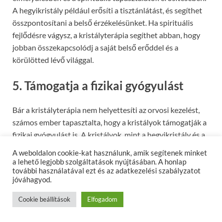
A hegyikristály például erősíti a tisztánlátást, és segíthet
összpontosítani a belső érzékelésünket. Ha spirituális
fejlődésre vágysz, a kristályterápia segíthet abban, hogy
jobban összekapcsolódj a saját belső erőddel és a
körülötted lévő világgal.
5. Támogatja a fizikai gyógyulást
Bár a kristályterápia nem helyettesíti az orvosi kezelést,
számos ember tapasztalta, hogy a kristályok támogatják a
fizikai gyógyulást is. A kristályok, mint a hegyikristály és a
jade, segíthetnek a fájdalom csillapításában, a gyulladások
A weboldalon cookie-kat használunk, amik segítenek minket
enyhítésében és az energiával való feltöltésben. A
a lehető legjobb szolgáltatások nyújtásában. A honlap
további használatával ezt és az adatkezelési szabályzatot
kristályok hatása a test energetikai rendszereire alapozva
jóváhagyod.
képesek serkenteni a gyógyulási folyamatokat, és
segítenek a fájdalomcsökkentésben is.
Cookie beállítások
Elfogadom