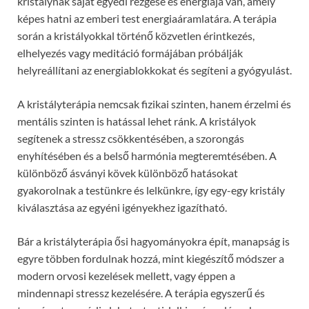
kristálynak saját egyedi rezgése és energiája van, amely
képes hatni az emberi test energiaáramlatára. A terápia
során a kristályokkal történő közvetlen érintkezés,
elhelyezés vagy meditáció formájában próbálják
helyreállítani az energiablokkokat és segíteni a gyógyulást.
A kristályterápia nemcsak fizikai szinten, hanem érzelmi és
mentális szinten is hatással lehet ránk. A kristályok
segítenek a stressz csökkentésében, a szorongás
enyhítésében és a belső harmónia megteremtésében. A
különböző ásványi kövek különböző hatásokat
gyakorolnak a testünkre és lelkünkre, így egy-egy kristály
kiválasztása az egyéni igényekhez igazítható.
Bár a kristályterápia ősi hagyományokra épít, manapság is
egyre többen fordulnak hozzá, mint kiegészítő módszer a
modern orvosi kezelések mellett, vagy éppen a
mindennapi stressz kezelésére. A terápia egyszerű és