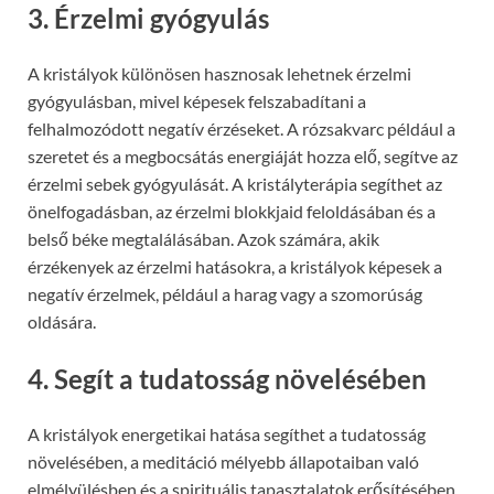
3. Érzelmi gyógyulás
A kristályok különösen hasznosak lehetnek érzelmi
gyógyulásban, mivel képesek felszabadítani a
felhalmozódott negatív érzéseket. A rózsakvarc például a
szeretet és a megbocsátás energiáját hozza elő, segítve az
érzelmi sebek gyógyulását. A kristályterápia segíthet az
önelfogadásban, az érzelmi blokkjaid feloldásában és a
belső béke megtalálásában. Azok számára, akik
érzékenyek az érzelmi hatásokra, a kristályok képesek a
negatív érzelmek, például a harag vagy a szomorúság
oldására.
4. Segít a tudatosság növelésében
A kristályok energetikai hatása segíthet a tudatosság
növelésében, a meditáció mélyebb állapotaiban való
elmélyülésben és a spirituális tapasztalatok erősítésében.