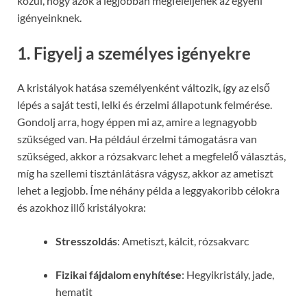
közül, hogy azok a legjobban megfeleljenek az egyéni
igényeinknek.
1. Figyelj a személyes igényekre
A kristályok hatása személyenként változik, így az első
lépés a saját testi, lelki és érzelmi állapotunk felmérése.
Gondolj arra, hogy éppen mi az, amire a legnagyobb
szükséged van. Ha például érzelmi támogatásra van
szükséged, akkor a rózsakvarc lehet a megfelelő választás,
míg ha szellemi tisztánlátásra vágysz, akkor az ametiszt
lehet a legjobb. Íme néhány példa a leggyakoribb célokra
és azokhoz illő kristályokra:
Stresszoldás
: Ametiszt, kálcit, rózsakvarc
Fizikai fájdalom enyhítése
: Hegyikristály, jade,
hematit