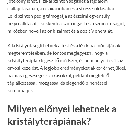
jótékony lehet. Fizikai szinten segíthet a fájdalom
csillapításában, a relaxációban és a stressz oldásában.
Lelki szinten pedig támogatja az érzelmi egyensúly
helyreállítását, csökkenti a szorongást és a szomorúságot,
miközben növeli az önbizalmat és a pozitív energiát.
A kristályok segíthetnek a test és a lélek harmóniájának
megteremtésében, de fontos megjegyezni, hogy a
kristályterápia kiegészítő módszer, és nem helyettesíti az
orvosi kezelést. A legjobb eredményeket akkor érhetjük el,
ha más egészséges szokásokkal, például megfelelő
táplálkozással, mozgással és elegendő pihenéssel
kombináljuk.
Milyen előnyei lehetnek a
kristályterápiának?