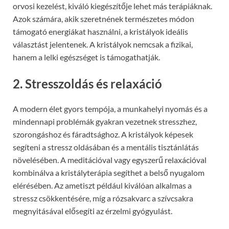
orvosi kezelést, kiváló kiegészítője lehet más terápiáknak.
Azok számára, akik szeretnének természetes módon
támogató energiákat használni, a kristályok ideális
választást jelentenek. A kristályok nemcsak a fizikai,
hanem a lelki egészséget is támogathatják.
2. Stresszoldás és relaxáció
A modern élet gyors tempója, a munkahelyi nyomás és a
mindennapi problémák gyakran vezetnek stresszhez,
szorongáshoz és fáradtsághoz. A kristályok képesek
segíteni a stressz oldásában és a mentális tisztánlátás
növelésében. A meditációval vagy egyszerű relaxációval
kombinálva a kristályterápia segíthet a belső nyugalom
elérésében. Az ametiszt például kiválóan alkalmas a
stressz csökkentésére, míg a rózsakvarc a szívcsakra
megnyitásával elősegíti az érzelmi gyógyulást.