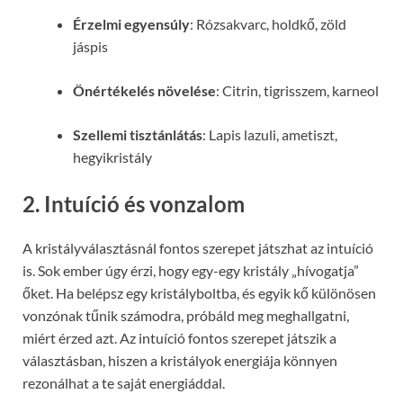
Érzelmi egyensúly
: Rózsakvarc, holdkő, zöld
jáspis
Önértékelés növelése
: Citrin, tigrisszem, karneol
Szellemi tisztánlátás
: Lapis lazuli, ametiszt,
hegyikristály
2. Intuíció és vonzalom
A kristályválasztásnál fontos szerepet játszhat az intuíció
is. Sok ember úgy érzi, hogy egy-egy kristály „hívogatja”
őket. Ha belépsz egy kristályboltba, és egyik kő különösen
vonzónak tűnik számodra, próbáld meg meghallgatni,
miért érzed azt. Az intuíció fontos szerepet játszik a
választásban, hiszen a kristályok energiája könnyen
rezonálhat a te saját energiáddal.