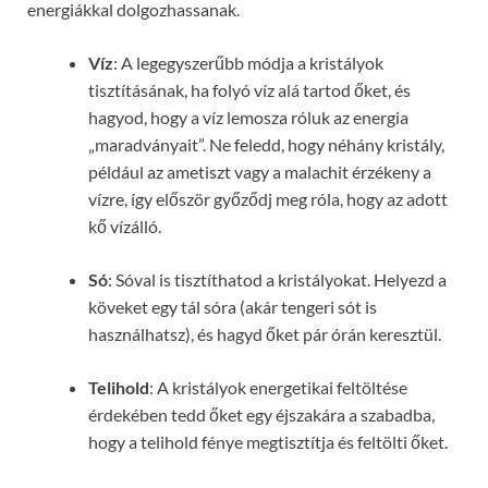
energiákkal dolgozhassanak.
Víz
: A legegyszerűbb módja a kristályok
tisztításának, ha folyó víz alá tartod őket, és
hagyod, hogy a víz lemosza róluk az energia
„maradványait”. Ne feledd, hogy néhány kristály,
például az ametiszt vagy a malachit érzékeny a
vízre, így először győződj meg róla, hogy az adott
kő vízálló.
Só
: Sóval is tisztíthatod a kristályokat. Helyezd a
köveket egy tál sóra (akár tengeri sót is
használhatsz), és hagyd őket pár órán keresztül.
Telihold
: A kristályok energetikai feltöltése
érdekében tedd őket egy éjszakára a szabadba,
hogy a telihold fénye megtisztítja és feltölti őket.