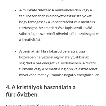
A munkaterületen
: A munkahelyeden vagy a
tanulószobában is elhelyezhetsz kristályokat,
hogy támogassák a koncentrációt és a mentális
tisztaságot. Az ametiszt és a lapis lazuli kiváló
választás, ha szeretnél növelni a fókuszáltságot és
a kreativitást.
A bejáratnál
: Ha a lakásod bejárati ajtója
közelében helyezel el egy kristályt, akkor az
segíthet a ház energetikai védelmében. A fekete
turmalin vagy a hematit a legjobb választás lehet,
mivel védelmet nyújtanak a negatív energiák ellen.
4. A kristályok használata a
fürdővízben
Egy másik nagyszerű módja annak, hogy a kristályokat