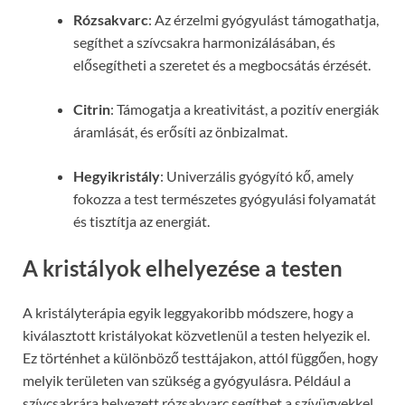
Rózsakvarc
: Az érzelmi gyógyulást támogathatja,
segíthet a szívcsakra harmonizálásában, és
elősegítheti a szeretet és a megbocsátás érzését.
Citrin
: Támogatja a kreativitást, a pozitív energiák
áramlását, és erősíti az önbizalmat.
Hegyikristály
: Univerzális gyógyító kő, amely
fokozza a test természetes gyógyulási folyamatát
és tisztítja az energiát.
A kristályok elhelyezése a testen
A kristályterápia egyik leggyakoribb módszere, hogy a
kiválasztott kristályokat közvetlenül a testen helyezik el.
Ez történhet a különböző testtájakon, attól függően, hogy
melyik területen van szükség a gyógyulásra. Például a
szívcsakrára helyezett rózsakvarc segíthet a szívügyekkel