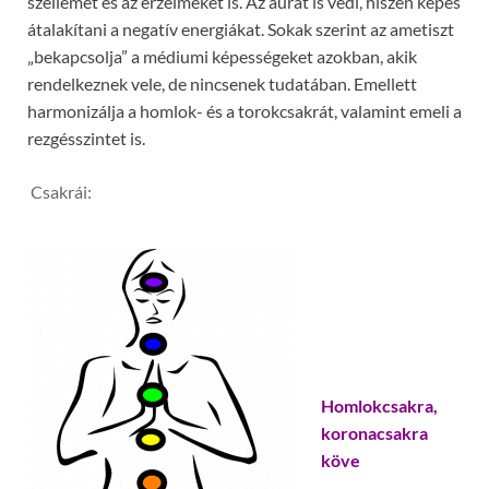
szellemet és az érzelmeket is. Az aurát is védi, hiszen képes
átalakítani a negatív energiákat. Sokak szerint az ametiszt
„bekapcsolja” a médiumi képességeket azokban, akik
rendelkeznek vele, de nincsenek tudatában. Emellett
harmonizálja a homlok- és a torokcsakrát, valamint emeli a
rezgésszintet is.
Csakrái:
Homlokcsakra,
koronacsakra
köve