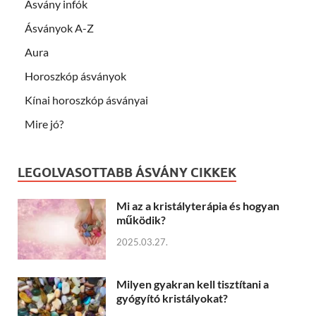
Ásvány infók
Ásványok A-Z
Aura
Horoszkóp ásványok
Kínai horoszkóp ásványai
Mire jó?
LEGOLVASOTTABB ÁSVÁNY CIKKEK
Mi az a kristályterápia és hogyan
működik?
2025.03.27.
Milyen gyakran kell tisztítani a
gyógyító kristályokat?