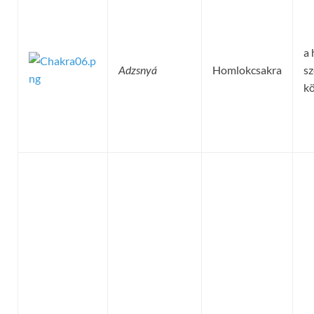
a 
Adzsnyá
Homlokcsakra
s
kö