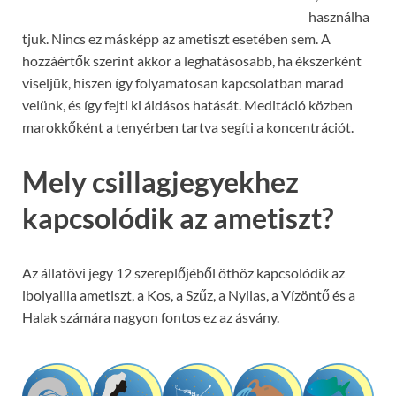
használha
tjuk. Nincs ez másképp az ametiszt esetében sem. A
hozzáértők szerint akkor a leghatásosabb, ha ékszerként
viseljük, hiszen így folyamatosan kapcsolatban marad
velünk, és így fejti ki áldásos hatását. Meditáció közben
marokkőként a tenyérben tartva segíti a koncentrációt.
Mely csillagjegyekhez
kapcsolódik az ametiszt?
Az állatövi jegy 12 szereplőjéből öthöz kapcsolódik az
ibolyalila ametiszt, a Kos, a Szűz, a Nyilas, a Vízöntő és a
Halak számára nagyon fontos ez az ásvány.