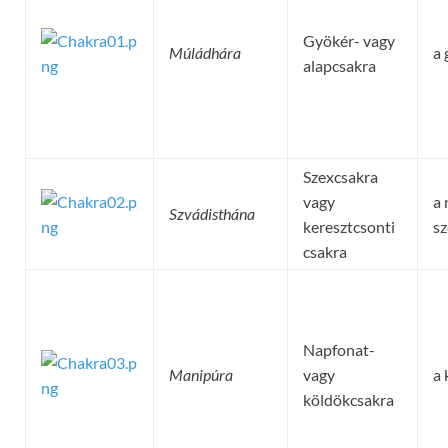
Gyökér- vagy
Múládhára
a 
alapcsakra
Szexcsakra
vagy
a 
Szvádisthána
keresztcsonti
sz
csakra
Napfonat-
Manipúra
vagy
a 
köldökcsakra