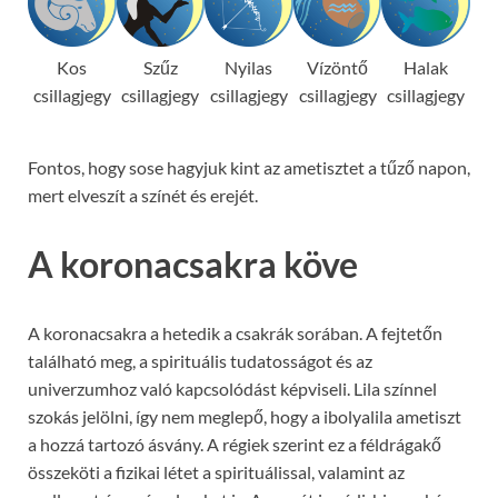
Kos
Szűz
Nyilas
Vízöntő
Halak
csillagjegy
csillagjegy
csillagjegy
csillagjegy
csillagjegy
Fontos, hogy sose hagyjuk kint az ametisztet a tűző napon,
mert elveszít a színét és erejét.
A koronacsakra köve
A koronacsakra a hetedik a csakrák sorában. A fejtetőn
található meg, a spirituális tudatosságot és az
univerzumhoz való kapcsolódást képviseli. Lila színnel
szokás jelölni, így nem meglepő, hogy a ibolyalila ametiszt
a hozzá tartozó ásvány. A régiek szerint ez a féldrágakő
összeköti a fizikai létet a spirituálissal, valamint az