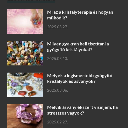
Mi az a kristályterápia és hogyan
működik?
2025.03.27.
Milyen gyakran kell tisztítani a
gyógyító kristályokat?
2025.03.13.
Melyek a legismertebb gyógyító
kristályok és ásványok?
2025.03.06.
Melyik ásvány ékszert viseljem, ha
stresszes vagyok?
2025.02.27.