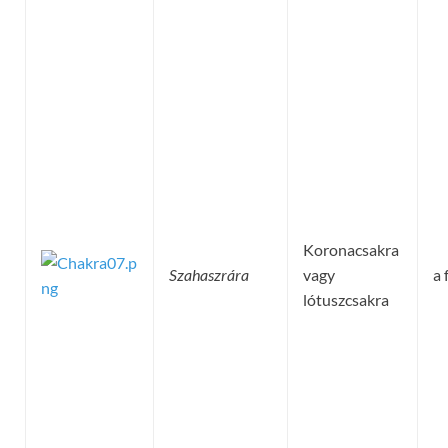
Koronacsakra
Szahaszrára
vagy
a 
lótuszcsakra