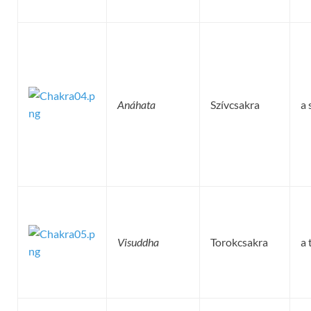
Anáhata
Szívcsakra
a 
Visuddha
Torokcsakra
a 