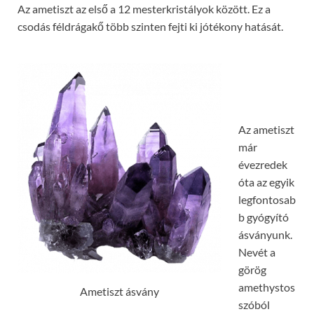
Az ametiszt az első a 12 mesterkristályok között. Ez a
csodás féldrágakő több szinten fejti ki jótékony hatását.
Az ametiszt
már
évezredek
óta az egyik
legfontosab
b gyógyító
ásványunk.
Nevét a
görög
amethystos
Ametiszt ásvány
szóból