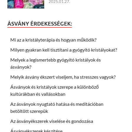
2025.01.27.
ÁSVÁNY ÉRDEKESSÉGEK:
Mi az a kristályterápia és hogyan működik?
Milyen gyakran kell tisztítani a gyógyító kristályokat?
Melyek a legismertebb gyógyító kristályok és
ásványok?
Melyik ásvány ékszert viseljem, ha stresszes vagyok?
Ásványok és kristályok szerepe a különböző
kultúrákban és vallásokban
Az ásványok nyugtató hatása és meditációban
betöltött szerepük
Az ásványékszerek viselése és gondozása
Ásványékszerek készítése