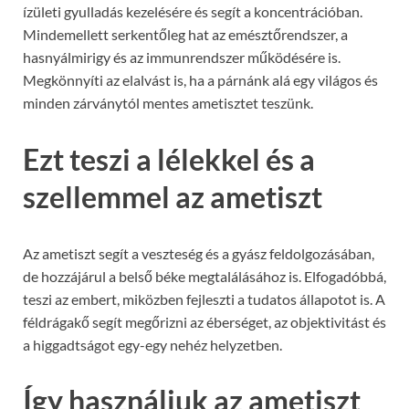
ízületi gyulladás kezelésére és segít a koncentrációban.
Mindemellett serkentőleg hat az emésztőrendszer, a
hasnyálmirigy és az immunrendszer működésére is.
Megkönnyíti az elalvást is, ha a párnánk alá egy világos és
minden zárványtól mentes ametisztet teszünk.
Ezt teszi a lélekkel és a
szellemmel az ametiszt
Az ametiszt segít a veszteség és a gyász feldolgozásában,
de hozzájárul a belső béke megtalálásához is. Elfogadóbbá,
teszi az embert, miközben fejleszti a tudatos állapotot is. A
féldrágakő segít megőrizni az éberséget, az objektivitást és
a higgadtságot egy-egy nehéz helyzetben.
Így használjuk az ametiszt