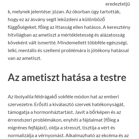
eredeztetjü
k, melynek jelentése: józan. Az ókorban úgy tartották,
hogy ez az ásvány segít leküzdeni a különböző
függőségeket, főleg az ittasság ellen hatásos. A keresztény
hitvilágban az ametiszt a mértékletesség és alázatosság
köveként vált ismertté. Mindemellett többféle egészségi,
lelki, mentális és szellemi problémára is jótékony hatással
van az ametiszt.
Az ametiszt hatása a testre
Az ibolyalila féldrágakő sokféle módon hat az emberi
szervezetre. Erősíti a kiválasztó szervek hatékonyságát,
támogatja a hormonháztartást. Javít a bőrképen és az
érrendszeri problémákon, enyhíti a fájdalmat (főleg a
migrénes fejfájást), oldja a stresszt, tisztíja a vért és
normalizálja a vérnyomást. Alkalmazható az ekcéma és az