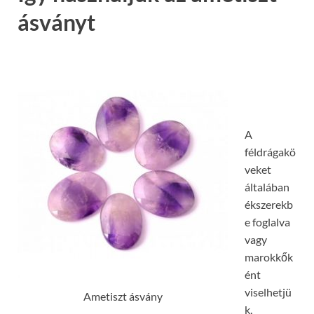
ásványt
A
féldrágakö
veket
általában
ékszerekb
e foglalva
vagy
marokkők
ént
viselhetjü
Ametiszt ásvány
k,