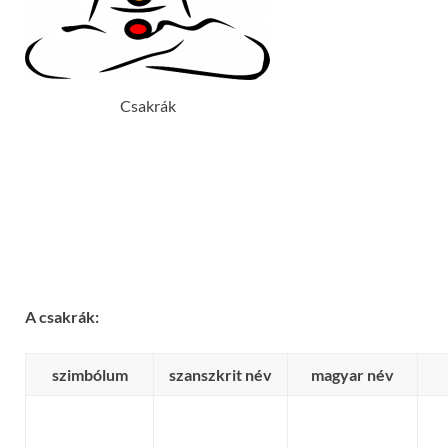
Csakrák
A
csakrák:
szimbólum
szanszkrit név
magyar név