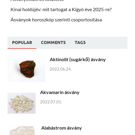
Kínai holdújév: mit tartogat a Kígyó éve 2025-re?
Ásványok horoszkóp szerinti csoportosítása
POPULAR
COMMENTS
TAGS
Aktinolit (sugárkő) ásvány
2022.06.24.
Akvamarin ásvány
2022.07.01.
Alabástrom ásvány