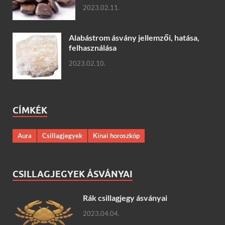
2023.02.11.
Alabástrom ásvány jellemzői, hatása,
felhasználása
2023.02.10.
CÍMKÉK
Aura
Csillagjegyek
Kínai horoszkóp
CSILLAGJEGYEK ÁSVÁNYAI
Rák csillagjegy ásványai
2023.04.04.