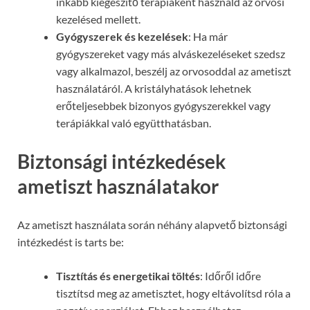
inkább kiegészítő terápiaként használd az orvosi
kezelésed mellett.
Gyógyszerek és kezelések
: Ha már
gyógyszereket vagy más alváskezeléseket szedsz
vagy alkalmazol, beszélj az orvosoddal az ametiszt
használatáról. A kristályhatások lehetnek
erőteljesebbek bizonyos gyógyszerekkel vagy
terápiákkal való együtthatásban.
Biztonsági intézkedések
ametiszt használatakor
Az ametiszt használata során néhány alapvető biztonsági
intézkedést is tarts be:
Tisztítás és energetikai töltés
: Időről időre
tisztítsd meg az ametisztet, hogy eltávolítsd róla a