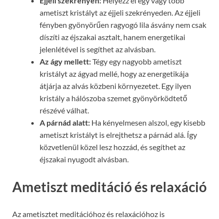
Éjjeli szekrényen:
Helyezz el egy vagy több
ametiszt kristályt az éjjeli szekrényeden. Az éjjeli
fényben gyönyörűen ragyogó lila ásvány nem csak
díszíti az éjszakai asztalt, hanem energetikai
jelenlétével is segíthet az alvásban.
Az ágy mellett:
Tégy egy nagyobb ametiszt
kristályt az ágyad mellé, hogy az energetikája
átjárja az alvás közbeni környezetet. Egy ilyen
kristály a hálószoba szemet gyönyörködtető
részévé válhat.
A párnád alatt:
Ha kényelmesen alszol, egy kisebb
ametiszt kristályt is elrejthetsz a párnád alá. Így
közvetlenül közel lesz hozzád, és segíthet az
éjszakai nyugodt alvásban.
Ametiszt meditáció és relaxáció
Az ametisztet meditációhoz és relaxációhoz is