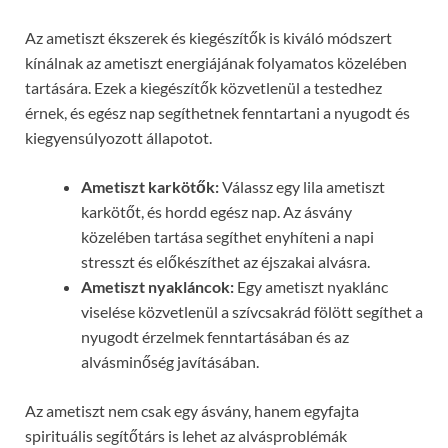
Az ametiszt ékszerek és kiegészítők is kiváló módszert
kínálnak az ametiszt energiájának folyamatos közelében
tartására. Ezek a kiegészítők közvetlenül a testedhez
érnek, és egész nap segíthetnek fenntartani a nyugodt és
kiegyensúlyozott állapotot.
Ametiszt karkötők:
Válassz egy lila ametiszt
karkötőt, és hordd egész nap. Az ásvány
közelében tartása segíthet enyhíteni a napi
stresszt és előkészíthet az éjszakai alvásra.
Ametiszt nyakláncok:
Egy ametiszt nyaklánc
viselése közvetlenül a szívcsakrád fölött segíthet a
nyugodt érzelmek fenntartásában és az
alvásminőség javításában.
Az ametiszt nem csak egy ásvány, hanem egyfajta
spirituális segítőtárs is lehet az alvásproblémák