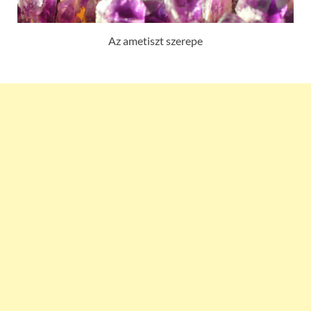
Az ametiszt szerepe