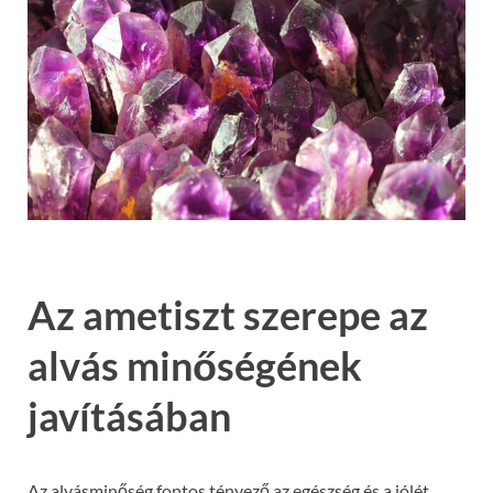
Az ametiszt szerepe az
alvás minőségének
javításában
Az alvásminőség fontos tényező az egészség és a jólét