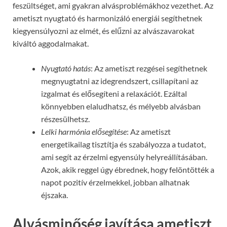
feszültséget, ami gyakran alvásproblémákhoz vezethet. Az
ametiszt nyugtató és harmonizáló energiái segíthetnek
kiegyensúlyozni az elmét, és elűzni az alvászavarokat
kiváltó aggodalmakat.
Nyugtató hatás
: Az ametiszt rezgései segíthetnek
megnyugtatni az idegrendszert, csillapítani az
izgalmat és elősegíteni a relaxációt. Ezáltal
könnyebben elaludhatsz, és mélyebb alvásban
részesülhetsz.
Lelki harmónia elősegítése
: Az ametiszt
energetikailag tisztítja és szabályozza a tudatot,
ami segít az érzelmi egyensúly helyreállításában.
Azok, akik reggel úgy ébrednek, hogy felöntötték a
napot pozitív érzelmekkel, jobban alhatnak
éjszaka.
Alvásminőség javítása ametiszt