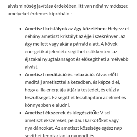
alvásminőség javítása érdekében. Itt van néhány módszer,
amelyeket érdemes kipróbálni:
Ametiszt kristályok az ágy közelében:
Helyezz el
néhány ametiszt kristályt az éjjeli szekrényen, az
ágy mellett vagy akár a párnád alatt. A kövek
energetikai jelenléte segíthet csökkenteni az
éjszakai nyugtalanságot és elősegítheti a mélyebb
alvást.
Ametiszt meditáció és relaxáció:
Alvás előtt
meditálj ametiszttel a kezedben, és képzeld el,
hogy a lila energiája átjárja testedet, és elűzi a
feszültséget. Ez segíthet lecsillapítani az elmét és
könnyebben elaludni.
Ametiszt ékszerek és kiegészítők:
Viselj
ametiszt ékszereket, például karkötőket vagy
nyakláncokat. Az ametiszt közelsége egész nap
segíthet fenntartani a nyugodt és