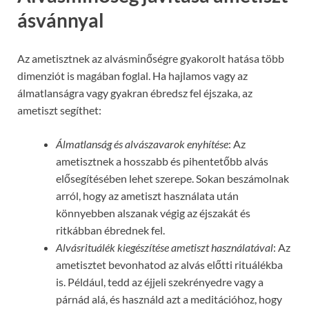
ásvánnyal
Az ametisztnek az alvásminőségre gyakorolt hatása több
dimenziót is magában foglal. Ha hajlamos vagy az
álmatlanságra vagy gyakran ébredsz fel éjszaka, az
ametiszt segíthet:
Álmatlanság és alvászavarok enyhítése
: Az
ametisztnek a hosszabb és pihentetőbb alvás
elősegítésében lehet szerepe. Sokan beszámolnak
arról, hogy az ametiszt használata után
könnyebben alszanak végig az éjszakát és
ritkábban ébrednek fel.
Alvásrituálék kiegészítése ametiszt használatával
: Az
ametisztet bevonhatod az alvás előtti rituálékba
is. Például, tedd az éjjeli szekrényedre vagy a
párnád alá, és használd azt a meditációhoz, hogy