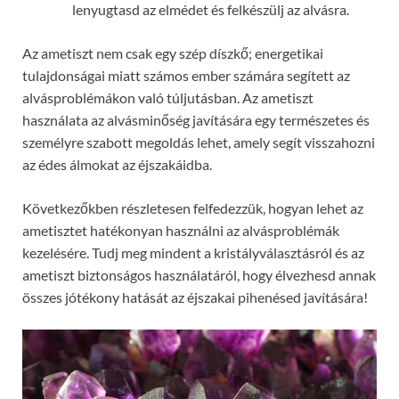
lenyugtasd az elmédet és felkészülj az alvásra.
Az ametiszt nem csak egy szép díszkő; energetikai
tulajdonságai miatt számos ember számára segített az
alvásproblémákon való túljutásban. Az ametiszt
használata az alvásminőség javítására egy természetes és
személyre szabott megoldás lehet, amely segít visszahozni
az édes álmokat az éjszakáidba.
Következőkben részletesen felfedezzük, hogyan lehet az
ametisztet hatékonyan használni az alvásproblémák
kezelésére. Tudj meg mindent a kristályválasztásról és az
ametiszt biztonságos használatáról, hogy élvezhesd annak
összes jótékony hatását az éjszakai pihenésed javítására!