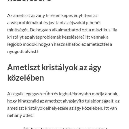
Az ametiszt ásvány híresen képes enyhíteni az
alvásproblémákat és javítani az éjszakai pihenés
minőségét. De hogyan alkalmazhatod ezt a misztikus lila
kristályt az alvásproblémák kezelésére? Itt vannak a
legjobb módok, hogyan használhatod az ametiszttel a
nyugodt alvást!
Ametiszt kristályok az ágy
közelében
Az egyik legegyszerűbb és leghatékonyabb módja annak,
hogy kihasználd az ametiszt alvásjavító tulajdonságait, az
ametiszt kristályok elhelyezése az ágy közelében. Itt van
néhány ötlet: