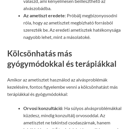
válaszd, ami kényelmesen beilleszthető az
alvászobádba.
Az ametiszt eredete
: Próbálj megbizonyosodni
róla, hogy az ametisztet megbízható forrásból
szerezték be. Az eredeti ametisztek hatékonysága
nagyobb lehet, mint a másolatoké.
Kölcsönhatás más
gyógymódokkal és terápiákkal
Amikor az ametisztet használod az alvásproblémák
kezelésére, fontos figyelembe venni a kölcsönhatást más
terápiákkal és gyógymódokkal:
Orvosi konzultáció
: Ha súlyos alvásproblémákkal
küzdesz, mindig konzultálj orvosoddal. Az
ametisztet ne tekintsd csodaszárnak, hanem