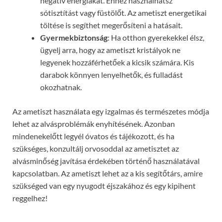
negatív energiákat. Ehhez használhatsz
sótisztítást vagy füstölőt. Az ametiszt energetikai
töltése is segíthet megerősíteni a hatásait.
Gyermekbiztonság
: Ha otthon gyerekekkel élsz,
ügyelj arra, hogy az ametiszt kristályok ne
legyenek hozzáférhetőek a kicsik számára. Kis
darabok könnyen lenyelhetők, és fulladást
okozhatnak.
Az ametiszt használata egy izgalmas és természetes módja
lehet az alvásproblémák enyhítésének. Azonban
mindenekelőtt legyél óvatos és tájékozott, és ha
szükséges, konzultálj orvosoddal az ametisztet az
alvásminőség javítása érdekében történő használatával
kapcsolatban. Az ametiszt lehet az a kis segítőtárs, amire
szükséged van egy nyugodt éjszakához és egy kipihent
reggelhez!