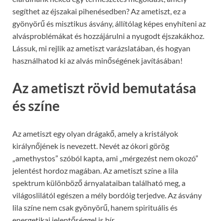
segíthet az éjszakai pihenésedben? Az ametiszt, ez a
gyönyörű és misztikus ásvány, állítólag képes enyhíteni az
alvásproblémákat és hozzájárulni a nyugodt éjszakákhoz.
Lássuk, mi rejlik az ametiszt varázslatában, és hogyan
használhatod ki az alvás minőségének javításában!
Az ametiszt rövid bemutatása
és színe
Az ametiszt egy olyan drágakő, amely a kristályok
királynőjének is nevezett. Nevét az ókori görög
„amethystos” szóból kapta, ami „mérgezést nem okozó”
jelentést hordoz magában. Az ametiszt színe a lila
spektrum különböző árnyalataiban található meg, a
világoslilától egészen a mély bordóig terjedve. Az ásvány
lila színe nem csak gyönyörű, hanem spirituális és
energetikai jelentőséggel is bír.