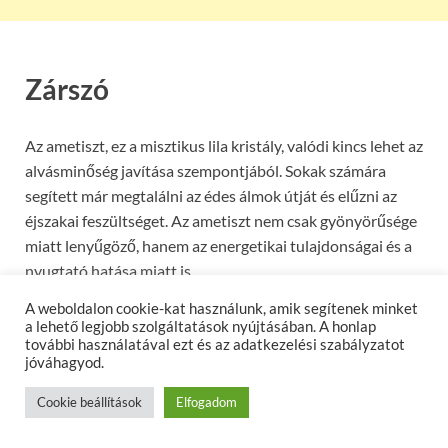
Zárszó
Az ametiszt, ez a misztikus lila kristály, valódi kincs lehet az
alvásminőség javítása szempontjából. Sokak számára
segített már megtalálni az édes álmok útját és elűzni az
éjszakai feszültséget. Az ametiszt nem csak gyönyörűsége
miatt lenyűgöző, hanem az energetikai tulajdonságai és a
nyugtató hatása miatt is.
A weboldalon cookie-kat használunk, amik segítenek minket
Az alvás fontos része életünknek, és az amatíszt ásvány
a lehető legjobb szolgáltatások nyújtásában. A honlap
segítségével könnyedén javíthatjuk annak minőségét.
további használatával ezt és az adatkezelési szabályzatot
jóváhagyod.
Ahogy az ametiszt lila fénye beteríti az alvás helyszínét,
segít csendes és pihentető éjszakákat teremteni. Legyen
Cookie beállítások
Elfogadom
az ágy mellett, a párnád alatt, vagy az ékszereden, az
ametiszt jelenléte hozzájárulhat az éjszakai nyugalomhoz.