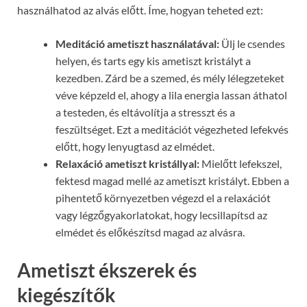
használhatod az alvás előtt. Íme, hogyan teheted ezt:
Meditáció ametiszt használatával:
Ülj le csendes
helyen, és tarts egy kis ametiszt kristályt a
kezedben. Zárd be a szemed, és mély lélegzeteket
véve képzeld el, ahogy a lila energia lassan áthatol
a testeden, és eltávolítja a stresszt és a
feszültséget. Ezt a meditációt végezheted lefekvés
előtt, hogy lenyugtasd az elmédet.
Relaxáció ametiszt kristállyal:
Mielőtt lefekszel,
fektesd magad mellé az ametiszt kristályt. Ebben a
pihentető környezetben végezd el a relaxációt
vagy légzőgyakorlatokat, hogy lecsillapítsd az
elmédet és előkészítsd magad az alvásra.
Ametiszt ékszerek és
kiegészítők