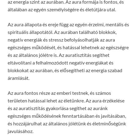
az energia szint az aurában. Az aura formája is fontos, és
általában az egyén személyiségére és életútjára utal.
Az aura állapota és ereje függ az egyén érzelmi, mentális és
spirituális állapotától. Az aurában található blokkok,
negatív energiák és stressz befolyásolhatják az aura
egészséges működését, és hatással lehetnek az egészségre
és az általános jólétre is. Az auratisztítás segíthet
eltávolítani a felhalmozódott negatív energiákat és
blokkokat az aurában, és elősegítheti az energia szabad
áramlását.
Az aura fontos része az emberi testnek, és számos
területen hatással lehet az életünkre. Az aura érzékelése
és az auratisztítás gyakorlása segíthet az auránk
egészséges működésének fenntartásában és javításában,
és hozzájárulhat az általános jólétünk és életminőségünk
javulásához.