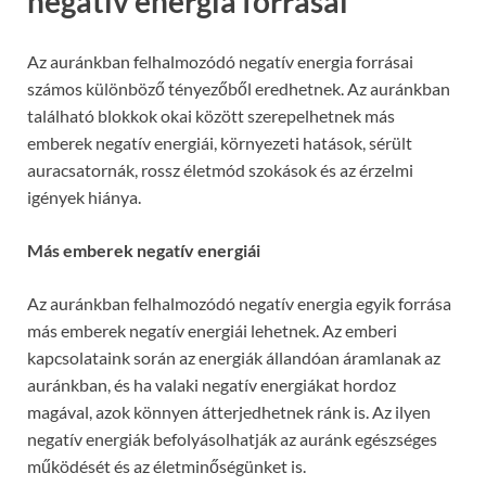
negatív energia forrásai
Az auránkban felhalmozódó negatív energia forrásai
számos különböző tényezőből eredhetnek. Az auránkban
található blokkok okai között szerepelhetnek más
emberek negatív energiái, környezeti hatások, sérült
auracsatornák, rossz életmód szokások és az érzelmi
igények hiánya.
Más emberek negatív energiái
Az auránkban felhalmozódó negatív energia egyik forrása
más emberek negatív energiái lehetnek. Az emberi
kapcsolataink során az energiák állandóan áramlanak az
auránkban, és ha valaki negatív energiákat hordoz
magával, azok könnyen átterjedhetnek ránk is. Az ilyen
negatív energiák befolyásolhatják az auránk egészséges
működését és az életminőségünket is.