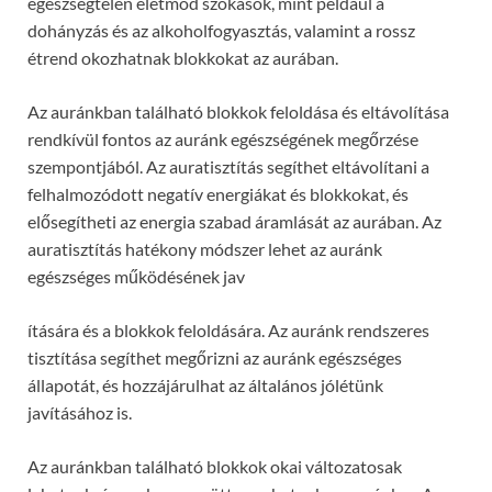
egészségtelen életmód szokások, mint például a
dohányzás és az alkoholfogyasztás, valamint a rossz
étrend okozhatnak blokkokat az aurában.
Az auránkban található blokkok feloldása és eltávolítása
rendkívül fontos az auránk egészségének megőrzése
szempontjából. Az auratisztítás segíthet eltávolítani a
felhalmozódott negatív energiákat és blokkokat, és
elősegítheti az energia szabad áramlását az aurában. Az
auratisztítás hatékony módszer lehet az auránk
egészséges működésének jav
ítására és a blokkok feloldására. Az auránk rendszeres
tisztítása segíthet megőrizni az auránk egészséges
állapotát, és hozzájárulhat az általános jólétünk
javításához is.
Az auránkban található blokkok okai változatosak