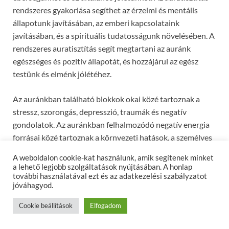
rendszeres gyakorlása segíthet az érzelmi és mentális
állapotunk javításában, az emberi kapcsolataink
javításában, és a spirituális tudatosságunk növelésében. A
rendszeres auratisztítás segít megtartani az auránk
egészséges és pozitív állapotát, és hozzájárul az egész
testünk és elménk jólétéhez.
Az auránkban található blokkok okai közé tartoznak a
stressz, szorongás, depresszió, traumák és negatív
gondolatok. Az auránkban felhalmozódó negatív energia
forrásai közé tartoznak a környezeti hatások, a személyes
életmód szokások, és más emberek negatív energiái. Az
A weboldalon cookie-kat használunk, amik segítenek minket
auratisztítás előnyei közé tartozik az egészség és a jólét
a lehető legjobb szolgáltatások nyújtásában. A honlap
javulása, a stressz és a hangulat javulása, az energia szint
további használatával ezt és az adatkezelési szabályzatot
jóváhagyod.
növelése, az érzelmi és mentális állapot javulása, az emberi
kapcsolatok javulása és a spirituális tudatosság növelése.
Cookie beállítások
Elfogadom
Az auratisztítás elengedhetetlen gyakorlat ahhoz, hogy
megtisztítsuk az auránkban felhalmozódott negatív