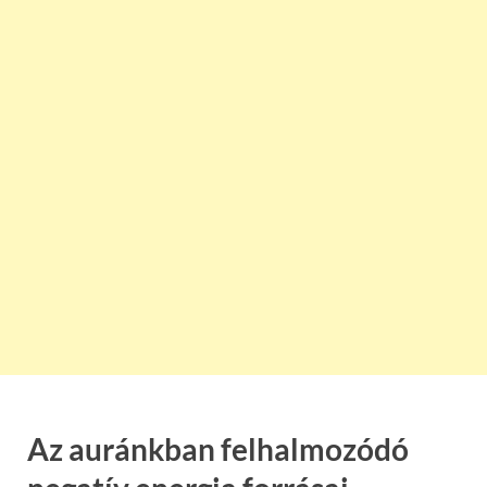
Az auránkban felhalmozódó