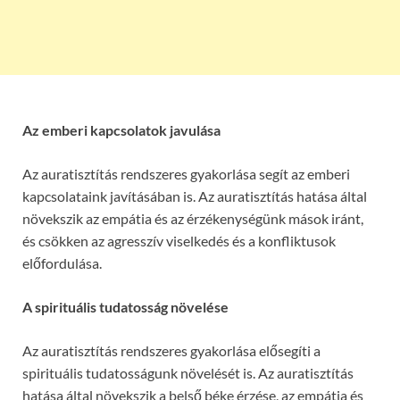
Az emberi kapcsolatok javulása
Az auratisztítás rendszeres gyakorlása segít az emberi
kapcsolataink javításában is. Az auratisztítás hatása által
növekszik az empátia és az érzékenységünk mások iránt,
és csökken az agresszív viselkedés és a konfliktusok
előfordulása.
A spirituális tudatosság növelése
Az auratisztítás rendszeres gyakorlása elősegíti a
spirituális tudatosságunk növelését is. Az auratisztítás
hatása által növekszik a belső béke érzése, az empátia és