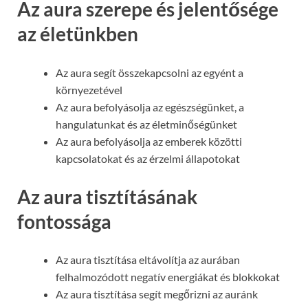
Az aura szerepe és jelentősége
az életünkben
Az aura segít összekapcsolni az egyént a
környezetével
Az aura befolyásolja az egészségünket, a
hangulatunkat és az életminőségünket
Az aura befolyásolja az emberek közötti
kapcsolatokat és az érzelmi állapotokat
Az aura tisztításának
fontossága
Az aura tisztítása eltávolítja az aurában
felhalmozódott negatív energiákat és blokkokat
Az aura tisztítása segít megőrizni az auránk