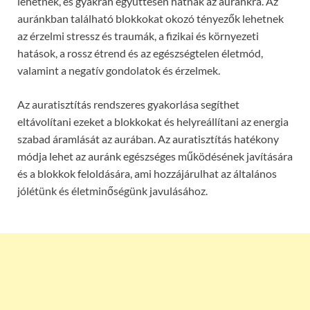
lehetnek, és gyakran együttesen hatnak az auránkra. Az
auránkban található blokkokat okozó tényezők lehetnek
az érzelmi stressz és traumák, a fizikai és környezeti
hatások, a rossz étrend és az egészségtelen életmód,
valamint a negatív gondolatok és érzelmek.
Az auratisztítás rendszeres gyakorlása segíthet
eltávolítani ezeket a blokkokat és helyreállítani az energia
szabad áramlását az aurában. Az auratisztítás hatékony
módja lehet az auránk egészséges működésének javítására
és a blokkok feloldására, ami hozzájárulhat az általános
jólétünk és életminőségünk javulásához.