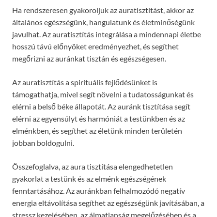
Ha rendszeresen gyakoroljuk az auratisztítást, akkor az
általános egészségünk, hangulatunk és életminőségünk
javulhat. Az auratisztítás integrálása a mindennapi életbe
hosszú távú előnyöket eredményezhet, és segíthet
megőrizni az auránkat tisztán és egészségesen.
Az auratisztítás a spirituális fejlődésünket is
támogathatja, mivel segít növelni a tudatosságunkat és
elérni a belső béke állapotát. Az auránk tisztítása segít
elérni az egyensúlyt és harmóniát a testünkben és az
elménkben, és segíthet az életünk minden területén
jobban boldogulni.
Összefoglalva, az aura tisztítása elengedhetetlen
gyakorlat a testünk és az elménk egészségének
fenntartásához. Az auránkban felhalmozódó negatív
energia eltávolítása segíthet az egészségünk javításában, a
stressz kezelésében, az álmatlanság megelőzésében és a