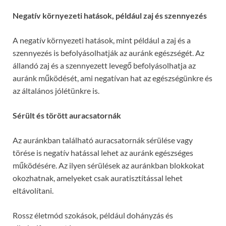
Negatív környezeti hatások, például zaj és szennyezés
A negatív környezeti hatások, mint például a zaj és a
szennyezés is befolyásolhatják az auránk egészségét. Az
állandó zaj és a szennyezett levegő befolyásolhatja az
auránk működését, ami negatívan hat az egészségünkre és
az általános jólétünkre is.
Sérült és törött auracsatornák
Az auránkban található auracsatornák sérülése vagy
törése is negatív hatással lehet az auránk egészséges
működésére. Az ilyen sérülések az auránkban blokkokat
okozhatnak, amelyeket csak auratisztítással lehet
eltávolítani.
Rossz életmód szokások, például dohányzás és