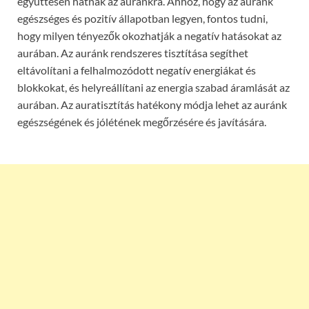
együttesen hatnak az auránkra. Ahhoz, hogy az auránk
egészséges és pozitív állapotban legyen, fontos tudni,
hogy milyen tényezők okozhatják a negatív hatásokat az
aurában. Az auránk rendszeres tisztítása segíthet
eltávolítani a felhalmozódott negatív energiákat és
blokkokat, és helyreállítani az energia szabad áramlását az
aurában. Az auratisztítás hatékony módja lehet az auránk
egészségének és jólétének megőrzésére és javítására.