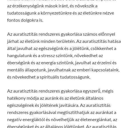
az érzékenységünk mások iránt, és növekszik a
tudatosságunk a környezetünkre és az életünkre nézve
fontos dolgokra is.
Az auratisztítás rendszeres gyakorlása számos előnnyel
járhat az életünk minden területén. Az auratisztítás hatása
által javulhat az egészségünk és a jólétünk, csökkenhet a
hangulatunk és a stressz szintünk, növekedhet az
éberségünk és az energia szintünk, javulhat az érzelmi és
mentális állapotunk, javulhatnak az emberi kapcsolataink,
és növekedhet a spirituális tudatosságunk.
Az auratisztítás rendszeres gyakorlása egyszerű, mégis
hatékony módja az auránk és az életünk általános
egészségének és jólétének javítására. Az auratisztítás
rendszeres gyakorlásával megtisztíthatjuk az auránkat a
negatív energiáktól és növelhetjük az életenergiánkat, az
éberségünket és az általános jólétünket. Az auratisztítás