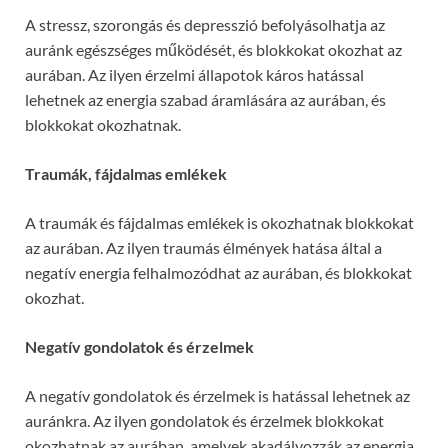
A stressz, szorongás és depresszió befolyásolhatja az
auránk egészséges működését, és blokkokat okozhat az
aurában. Az ilyen érzelmi állapotok káros hatással
lehetnek az energia szabad áramlására az aurában, és
blokkokat okozhatnak.
Traumák, fájdalmas emlékek
A traumák és fájdalmas emlékek is okozhatnak blokkokat
az aurában. Az ilyen traumás élmények hatása által a
negatív energia felhalmozódhat az aurában, és blokkokat
okozhat.
Negatív gondolatok és érzelmek
A negatív gondolatok és érzelmek is hatással lehetnek az
auránkra. Az ilyen gondolatok és érzelmek blokkokat
okozhatnak az aurában, amelyek akadályozzák az energia