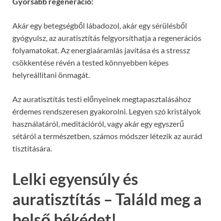
Gyorsabb regeneráció:
Akár egy betegségből lábadozol, akár egy sérülésből
gyógyulsz, az auratisztítás felgyorsíthatja a regenerációs
folyamatokat. Az energiaáramlás javítása és a stressz
csökkentése révén a tested könnyebben képes
helyreállítani önmagát.
Az auratisztítás testi előnyeinek megtapasztalásához
érdemes rendszeresen gyakorolni. Legyen szó kristályok
használatáról, meditációról, vagy akár egy egyszerű
sétáról a természetben, számos módszer létezik az aurád
tisztítására.
Lelki egyensúly és
auratisztítás – Találd meg a
belső békédet!