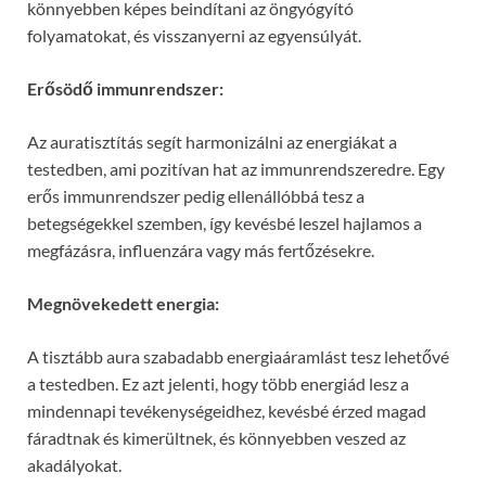
könnyebben képes beindítani az öngyógyító
folyamatokat, és visszanyerni az egyensúlyát.
Erősödő immunrendszer:
Az auratisztítás segít harmonizálni az energiákat a
testedben, ami pozitívan hat az immunrendszeredre. Egy
erős immunrendszer pedig ellenállóbbá tesz a
betegségekkel szemben, így kevésbé leszel hajlamos a
megfázásra, influenzára vagy más fertőzésekre.
Megnövekedett energia:
A tisztább aura szabadabb energiaáramlást tesz lehetővé
a testedben. Ez azt jelenti, hogy több energiád lesz a
mindennapi tevékenységeidhez, kevésbé érzed magad
fáradtnak és kimerültnek, és könnyebben veszed az
akadályokat.