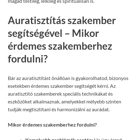
magad testileg, lelkileg és spirituálisan is.
Auratisztítás szakember
segítségével – Mikor
érdemes szakemberhez
fordulni?
Bár az auratisztítást önállóan is gyakorolhatod, bizonyos
esetekben érdemes szakember segítségét kérni. Az
auratisztító szakemberek speciális technikákat és
eszközöket alkalmaznak, amelyekkel mélyebb szinten
tudják megtisztítani és harmonizálni az aurádat.
Mikor érdemes szakemberhez fordulni?
Komolyabb problémák esetén:
Ha úgy érzed,