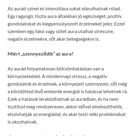
Az aurád színei és intenzitása sokat elárulhatnak rólad.
Egy ragyogó, tiszta aura általában jó egészséget, pozitív
gondolatokat és kiegyensúlyozott érzelmeket jelez. Ezzel
szemben egy fakó vagy sötét aura utalhat stresszre,
negatív érzelmekre, sőt akár betegségekre is.
Miért „szennyeződik” az aura?
Az aurád folyamatosan kölcsönhatásban van a
környezeteddel. A mindennapi stressz, a negatív
gondolatok és érzelmek, a környezeti szennyezés, sőt még
a körülötted lévő emberek energiái is hatással lehetnek rá.
Ezek a hatások lerakódhatnak az aurádban, és ha nem
tisztítod meg rendszeresen, akkor idővel elnehezíthetik,
elszívhatják az energiádat, és akár testi-lelki problémákat
is okozhatnak.