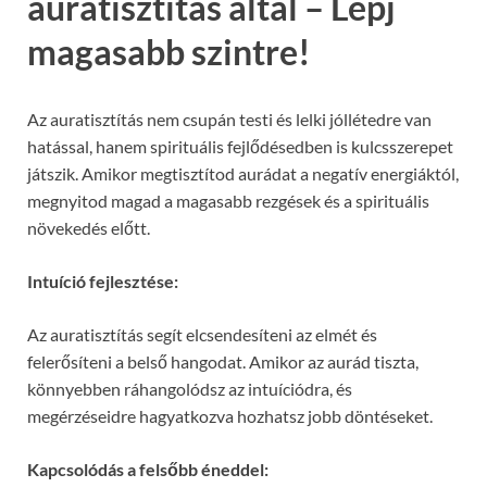
auratisztítás által – Lépj
magasabb szintre!
Az auratisztítás nem csupán testi és lelki jóllétedre van
hatással, hanem spirituális fejlődésedben is kulcsszerepet
játszik. Amikor megtisztítod aurádat a negatív energiáktól,
megnyitod magad a magasabb rezgések és a spirituális
növekedés előtt.
Intuíció fejlesztése:
Az auratisztítás segít elcsendesíteni az elmét és
felerősíteni a belső hangodat. Amikor az aurád tiszta,
könnyebben ráhangolódsz az intuíciódra, és
megérzéseidre hagyatkozva hozhatsz jobb döntéseket.
Kapcsolódás a felsőbb éneddel: