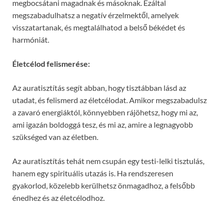
megbocsátani magadnak és másoknak. Ezáltal
megszabadulhatsz a negatív érzelmektől, amelyek
visszatartanak, és megtalálhatod a belső békédet és
harmóniát.
Életcélod felismerése:
Az auratisztítás segít abban, hogy tisztábban lásd az
utadat, és felismerd az életcélodat. Amikor megszabadulsz
a zavaró energiáktól, könnyebben rájöhetsz, hogy mi az,
ami igazán boldoggá tesz, és mi az, amire a legnagyobb
szükséged van az életben.
Az auratisztítás tehát nem csupán egy testi-lelki tisztulás,
hanem egy spirituális utazás is. Ha rendszeresen
gyakorlod, közelebb kerülhetsz önmagadhoz, a felsőbb
énedhez és az életcélodhoz.