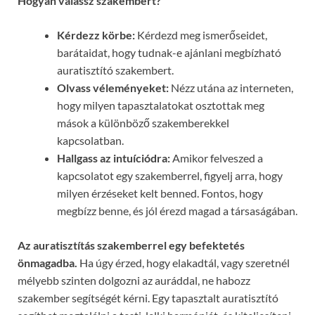
Hogyan válassz szakembert?
Kérdezz körbe:
Kérdezd meg ismerőseidet,
barátaidat, hogy tudnak-e ajánlani megbízható
auratisztító szakembert.
Olvass véleményeket:
Nézz utána az interneten,
hogy milyen tapasztalatokat osztottak meg
mások a különböző szakemberekkel
kapcsolatban.
Hallgass az intuíciódra:
Amikor felveszed a
kapcsolatot egy szakemberrel, figyelj arra, hogy
milyen érzéseket kelt benned. Fontos, hogy
megbízz benne, és jól érezd magad a társaságában.
Az auratisztítás szakemberrel egy befektetés
önmagadba.
Ha úgy érzed, hogy elakadtál, vagy szeretnél
mélyebb szinten dolgozni az auráddal, ne habozz
szakember segítségét kérni. Egy tapasztalt auratisztító