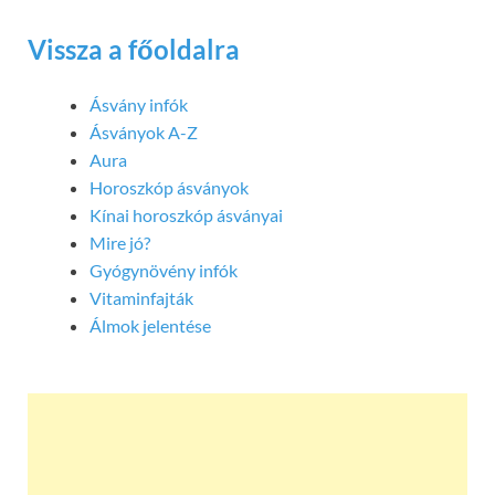
Vissza a főoldalra
Ásvány infók
Ásványok A-Z
Aura
Horoszkóp ásványok
Kínai horoszkóp ásványai
Mire jó?
Gyógynövény infók
Vitaminfajták
Álmok jelentése