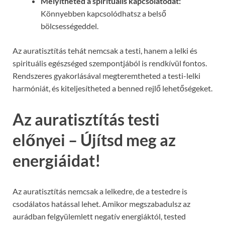
Mélyítheted a spirituális kapcsolatodat:
Könnyebben kapcsolódhatsz a belső
bölcsességeddel.
Az auratisztítás tehát nemcsak a testi, hanem a lelki és
spirituális egészséged szempontjából is rendkívül fontos.
Rendszeres gyakorlásával megteremtheted a testi-lelki
harmóniát, és kiteljesítheted a benned rejlő lehetőségeket.
Az auratisztítás testi
előnyei – Újítsd meg az
energiáidat!
Az auratisztítás nemcsak a lelkedre, de a testedre is
csodálatos hatással lehet. Amikor megszabadulsz az
aurádban felgyülemlett negatív energiáktól, tested