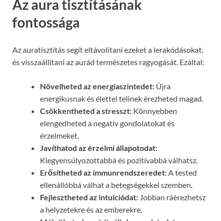
Az aura tisztításának
fontossága
Az auratisztítás segít eltávolítani ezeket a lerakódásokat,
és visszaállítani az aurád természetes ragyogását. Ezáltal:
Növelheted az energiaszintedet:
Újra
energikusnak és élettel telinek érezheted magad.
Csökkentheted a stresszt:
Könnyebben
elengedheted a negatív gondolatokat és
érzelmeket.
Javíthatod az érzelmi állapotodat:
Kiegyensúlyozottabbá és pozitívabbá válhatsz.
Erősítheted az immunrendszeredet:
A tested
ellenállóbbá válhat a betegségekkel szemben.
Fejlesztheted az intuíciódat:
Jobban ráérezhetsz
a helyzetekre és az emberekre.