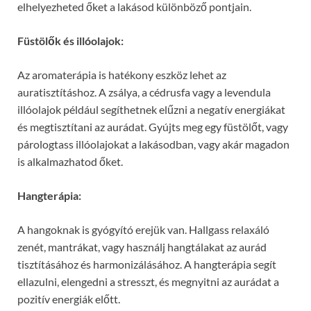
elhelyezheted őket a lakásod különböző pontjain.
Füstölők és illóolajok:
Az aromaterápia is hatékony eszköz lehet az
auratisztításhoz. A zsálya, a cédrusfa vagy a levendula
illóolajok például segíthetnek elűzni a negatív energiákat
és megtisztítani az aurádat. Gyújts meg egy füstölőt, vagy
párologtass illóolajokat a lakásodban, vagy akár magadon
is alkalmazhatod őket.
Hangterápia:
A hangoknak is gyógyító erejük van. Hallgass relaxáló
zenét, mantrákat, vagy használj hangtálakat az aurád
tisztításához és harmonizálásához. A hangterápia segít
ellazulni, elengedni a stresszt, és megnyitni az aurádat a
pozitív energiák előtt.