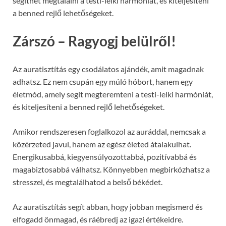
segíthet megtalálni a testi-lelki harmóniát, és kiteljesíteni
a benned rejlő lehetőségeket.
Zárszó – Ragyogj belülről!
Az auratisztítás egy csodálatos ajándék, amit magadnak
adhatsz. Ez nem csupán egy múló hóbort, hanem egy
életmód, amely segít megteremteni a testi-lelki harmóniát,
és kiteljesíteni a benned rejlő lehetőségeket.
Amikor rendszeresen foglalkozol az auráddal, nemcsak a
közérzeted javul, hanem az egész életed átalakulhat.
Energikusabbá, kiegyensúlyozottabbá, pozitívabbá és
magabiztosabbá válhatsz. Könnyebben megbirkózhatsz a
stresszel, és megtalálhatod a belső békédet.
Az auratisztítás segít abban, hogy jobban megismerd és
elfogadd önmagad, és ráébredj az igazi értékeidre.