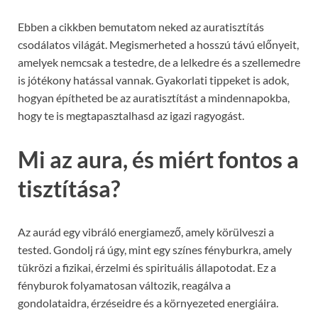
Ebben a cikkben bemutatom neked az auratisztítás
csodálatos világát. Megismerheted a hosszú távú előnyeit,
amelyek nemcsak a testedre, de a lelkedre és a szellemedre
is jótékony hatással vannak. Gyakorlati tippeket is adok,
hogyan építheted be az auratisztítást a mindennapokba,
hogy te is megtapasztalhasd az igazi ragyogást.
Mi az aura, és miért fontos a
tisztítása?
Az aurád egy vibráló energiamező, amely körülveszi a
tested. Gondolj rá úgy, mint egy színes fényburkra, amely
tükrözi a fizikai, érzelmi és spirituális állapotodat. Ez a
fényburok folyamatosan változik, reagálva a
gondolataidra, érzéseidre és a környezeted energiáira.