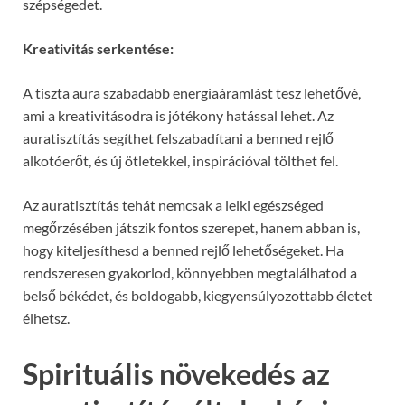
szépségedet.
Kreativitás serkentése:
A tiszta aura szabadabb energiaáramlást tesz lehetővé,
ami a kreativitásodra is jótékony hatással lehet. Az
auratisztítás segíthet felszabadítani a benned rejlő
alkotóerőt, és új ötletekkel, inspirációval tölthet fel.
Az auratisztítás tehát nemcsak a lelki egészséged
megőrzésében játszik fontos szerepet, hanem abban is,
hogy kiteljesíthesd a benned rejlő lehetőségeket. Ha
rendszeresen gyakorlod, könnyebben megtalálhatod a
belső békédet, és boldogabb, kiegyensúlyozottabb életet
élhetsz.
Spirituális növekedés az