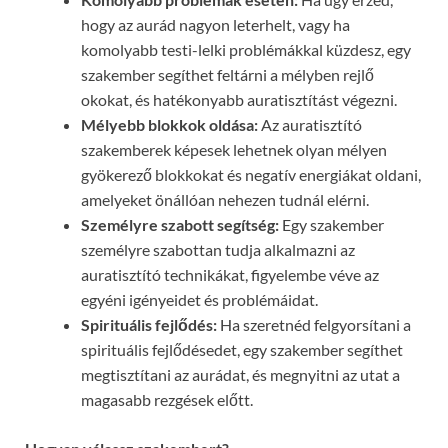
hogy az aurád nagyon leterhelt, vagy ha
komolyabb testi-lelki problémákkal küzdesz, egy
szakember segíthet feltárni a mélyben rejlő
okokat, és hatékonyabb auratisztítást végezni.
Mélyebb blokkok oldása:
Az auratisztító
szakemberek képesek lehetnek olyan mélyen
gyökerező blokkokat és negatív energiákat oldani,
amelyeket önállóan nehezen tudnál elérni.
Személyre szabott segítség:
Egy szakember
személyre szabottan tudja alkalmazni az
auratisztító technikákat, figyelembe véve az
egyéni igényeidet és problémáidat.
Spirituális fejlődés:
Ha szeretnéd felgyorsítani a
spirituális fejlődésedet, egy szakember segíthet
megtisztítani az aurádat, és megnyitni az utat a
magasabb rezgések előtt.