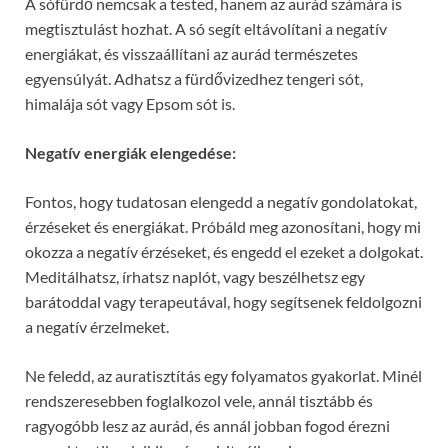
A sófürdő nemcsak a tested, hanem az aurád számára is
megtisztulást hozhat. A só segít eltávolítani a negatív
energiákat, és visszaállítani az aurád természetes
egyensúlyát. Adhatsz a fürdővizedhez tengeri sót,
himalája sót vagy Epsom sót is.
Negatív energiák elengedése:
Fontos, hogy tudatosan elengedd a negatív gondolatokat,
érzéseket és energiákat. Próbáld meg azonosítani, hogy mi
okozza a negatív érzéseket, és engedd el ezeket a dolgokat.
Meditálhatsz, írhatsz naplót, vagy beszélhetsz egy
barátoddal vagy terapeutával, hogy segítsenek feldolgozni
a negatív érzelmeket.
Ne feledd, az auratisztítás egy folyamatos gyakorlat. Minél
rendszeresebben foglalkozol vele, annál tisztább és
ragyogóbb lesz az aurád, és annál jobban fogod érezni