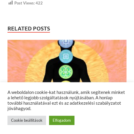
Post Views:
422
RELATED POSTS
A weboldalon cookie-kat használunk, amik segítenek minket
a lehető legjobb szolgáltatások nyújtásában. A honlap
további használatával ezt és az adatkezelési szabályzatot
jóváhagyod.
Cookie beállítások
Elfogadom
Melyik kristály mire használható az aura
tisztításakor?