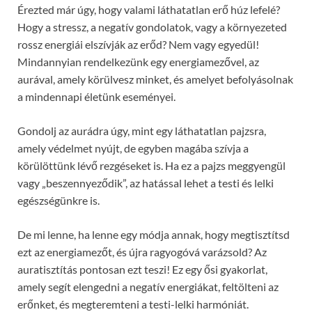
Érezted már úgy, hogy valami láthatatlan erő húz lefelé?
Hogy a stressz, a negatív gondolatok, vagy a környezeted
rossz energiái elszívják az erőd? Nem vagy egyedül!
Mindannyian rendelkezünk egy energiamezővel, az
aurával, amely körülvesz minket, és amelyet befolyásolnak
a mindennapi életünk eseményei.
Gondolj az aurádra úgy, mint egy láthatatlan pajzsra,
amely védelmet nyújt, de egyben magába szívja a
körülöttünk lévő rezgéseket is. Ha ez a pajzs meggyengül
vagy „beszennyeződik”, az hatással lehet a testi és lelki
egészségünkre is.
De mi lenne, ha lenne egy módja annak, hogy megtisztítsd
ezt az energiamezőt, és újra ragyogóvá varázsold? Az
auratisztítás pontosan ezt teszi! Ez egy ősi gyakorlat,
amely segít elengedni a negatív energiákat, feltölteni az
erőnket, és megteremteni a testi-lelki harmóniát.