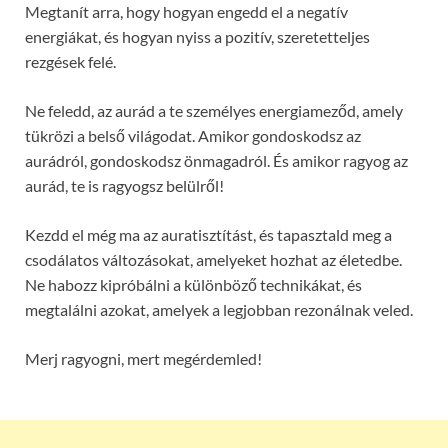
Megtanít arra, hogy hogyan engedd el a negatív
energiákat, és hogyan nyiss a pozitív, szeretetteljes
rezgések felé.
Ne feledd, az aurád a te személyes energiameződ, amely
tükrözi a belső világodat. Amikor gondoskodsz az
aurádról, gondoskodsz önmagadról. És amikor ragyog az
aurád, te is ragyogsz belülről!
Kezdd el még ma az auratisztítást, és tapasztald meg a
csodálatos változásokat, amelyeket hozhat az életedbe.
Ne habozz kipróbálni a különböző technikákat, és
megtalálni azokat, amelyek a legjobban rezonálnak veled.
Merj ragyogni, mert megérdemled!