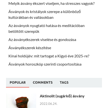
Melyik ásvány ékszert viseljem, ha stresszes vagyok?
Ásványok és kristályok szerepe a különböző
kultúrákban és vallásokban
Az ásványok nyugtató hatása és meditációban
betöltött szerepük
Az ásványékszerek viselése és gondozása
Ásványékszerek készítése
Kínai holdújév: mit tartogat a Kígyó éve 2025-re?
Ásványok horoszkóp szerinti csoportosítása
POPULAR
COMMENTS
TAGS
Aktinolit (sugárkő) ásvány
2022.06.24.