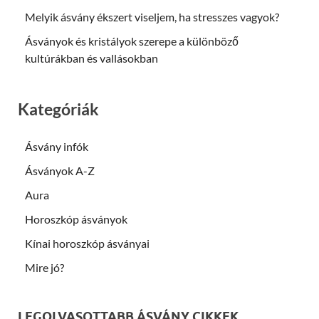
Melyik ásvány ékszert viseljem, ha stresszes vagyok?
Ásványok és kristályok szerepe a különböző
kultúrákban és vallásokban
Kategóriák
Ásvány infók
Ásványok A-Z
Aura
Horoszkóp ásványok
Kínai horoszkóp ásványai
Mire jó?
LEGOLVASOTTABB ÁSVÁNY CIKKEK