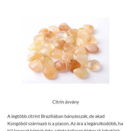
Citrin ásvány
A legtöbb citrint Brazíliában bányásszák, de akad
Kongóból származó is a piacon. Az ára a legárulkodóbb, ha
túl keveset kérnek érte, szinte teljesen biztosak lehetünk