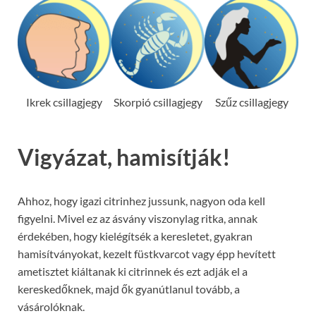
Ikrek csillagjegy
Skorpió csillagjegy
Szűz csillagjegy
Vigyázat, hamisítják!
Ahhoz, hogy igazi citrinhez jussunk, nagyon oda kell
figyelni. Mivel ez az ásvány viszonylag ritka, annak
érdekében, hogy kielégítsék a keresletet, gyakran
hamisítványokat, kezelt füstkvarcot vagy épp hevített
ametisztet kiáltanak ki citrinnek és ezt adják el a
kereskedőknek, majd ők gyanútlanul tovább, a
vásárolóknak.