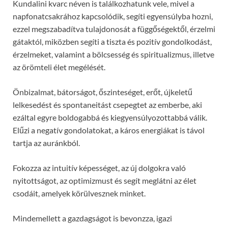
Kundalini kvarc néven is találkozhatunk vele, mivel a
napfonatcsakrához kapcsolódik, segíti egyensúlyba hozni,
ezzel megszabadítva tulajdonosát a függőségektől, érzelmi
gátaktól, miközben segíti a tiszta és pozitív gondolkodást,
érzelmeket, valamint a bölcsesség és spiritualizmus, illetve
az örömteli élet megélését.
Önbizalmat, bátorságot, őszinteséget, erőt, újkeletű
lelkesedést és spontaneitást csepegtet az emberbe, aki
ezáltal egyre boldogabbá és kiegyensúlyozottabbá válik.
Elűzi a negatív gondolatokat, a káros energiákat is távol
tartja az auránkból.
Fokozza az intuitív képességet, az új dolgokra való
nyitottságot, az optimizmust és segít meglátni az élet
csodáit, amelyek körülvesznek minket.
Mindemellett a gazdagságot is bevonzza, igazi