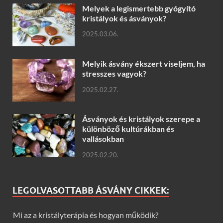
Melyek a legismertebb gyógyító
kristályok és ásványok?
2025.03.06.
Melyik ásvány ékszert viseljem, ha
stresszes vagyok?
2025.02.27.
Ásványok és kristályok szerepe a
különböző kultúrákban és
vallásokban
2025.02.20.
LEGOLVASOTTABB ÁSVÁNY CIKKEK:
Mi az a kristályterápia és hogyan működik?