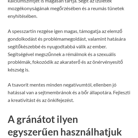
kalciumszintjét is magasan tartja. Segít az ízületek
mozgékonyságának megőrzésében és a reumás tünetek
enyhítésében.
A spesszartin rezgése igen magas, támogatja az elemző
gondolkodást és problémamegoldást, valamint hatására
segítőkészebbé és nyugodtabbá válik az ember.
Segítségével megszűnnek a rémálmok és a szexuális
problémák, fokozódik az akaraterő és az önérvényesítő
készség is.
A tsavorit mentes minden negatívumtól, ellenben jó
hatással van a sejtmembránok és a bőr állapotára. Fejleszti
a kreativitást és az önkifejezést.
A gránátot ilyen
egyszerűen használhatjuk