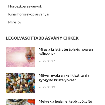
Horoszkóp ásványok
Kínai horoszkóp ásványai
Mire jó?
LEGOLVASOTTABB ÁSVÁNY CIKKEK
Mi az a kristályterápia és hogyan
működik?
2025.03.27.
Milyen gyakran kell tisztítani a
gyógyító kristályokat?
2025.03.13.
Melyek a legismertebb gyógyító