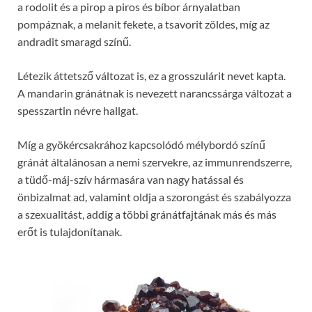
a rodolit és a pirop a piros és bíbor árnyalatban
pompáznak, a melanit fekete, a tsavorit zöldes, míg az
andradit smaragd színű.
Létezik áttetsző változat is, ez a grosszulárit nevet kapta.
A mandarin gránátnak is nevezett narancssárga változat a
spesszartin névre hallgat.
Míg a gyökércsakrához kapcsolódó mélybordó színű
gránát általánosan a nemi szervekre, az immunrendszerre,
a tüdő-máj-szív hármasára van nagy hatással és
önbizalmat ad, valamint oldja a szorongást és szabályozza
a szexualitást, addig a többi gránátfajtának más és más
erőt is tulajdonítanak.