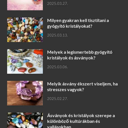
2025.03.27.
Milyen gyakran kell tisztítani a
gyógyító kristályokat?
2025.03.13.
Melyek a legismertebb gyógyító
kristályok és ásványok?
2025.03.06.
Melyik ásvány ékszert viseljem, ha
stresszes vagyok?
2025.02.27.
Ásványok és kristályok szerepe a
különböző kultúrákban és
vallásokban