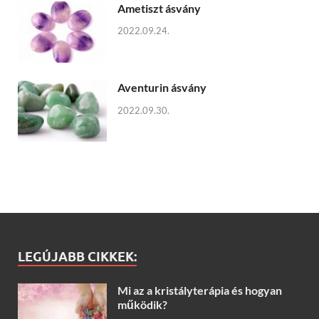
Ametiszt ásvány
2022.09.24.
Aventurin ásvány
2022.09.30.
LEGÚJABB CIKKEK:
Mi az a kristályterápia és hogyan
működik?