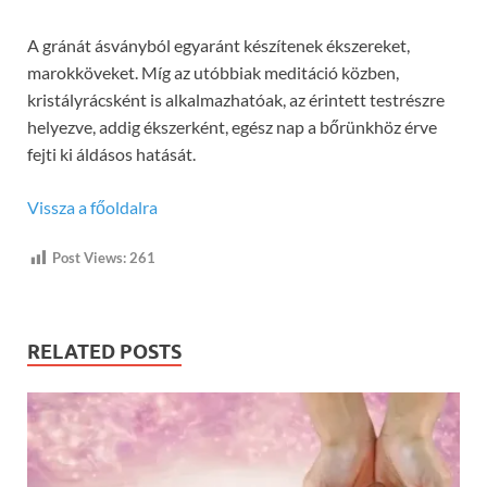
A gránát ásványból egyaránt készítenek ékszereket,
marokköveket. Míg az utóbbiak meditáció közben,
kristályrácsként is alkalmazhatóak, az érintett testrészre
helyezve, addig ékszerként, egész nap a bőrünkhöz érve
fejti ki áldásos hatását.
Vissza a főoldalra
Post Views:
261
RELATED POSTS