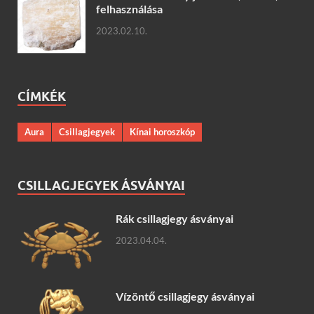
felhasználása
2023.02.10.
CÍMKÉK
Aura
Csillagjegyek
Kínai horoszkóp
CSILLAGJEGYEK ÁSVÁNYAI
Rák csillagjegy ásványai
2023.04.04.
Vízöntő csillagjegy ásványai