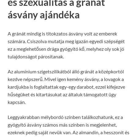
és szexualitás a gránát
ásvány ajándéka
A gránát mindig is titokzatos ásvány volt az emberek
számára. Csiszolva mutatja meg igazán egyedi szépségét
ez a meglehetősen drága gyógyító kő, melyhez oly sok jó
tulajdonságot párosítanak.
Az alumínium szigetszilikátból álló gránát a középkortól
kezdve népszerű. Mivel igen kemény ásvány, a lovagok a
kardjukba is foglaltattak egy-egy darabot, ezzel kifejezve
hűségüket és kitartásukat az általuk támogatott ügy
kapcsán.
Leggyakrabban mélybordó színben találkozhatunk, ez a
gyógyító ásvány számos más színben is megjelenhet,
ezeknek pedig saját nevük van. Az almandin, a hesszonit és