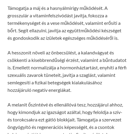
Támogatja a máj és a hasnyálmirigy működését. A
grosszulár a vitaminfelszívódást javítja, fokozza a
termékenységet és a vese működését, valamint erősíti a
bőrt. Segít ellazulni, javítja az együttműködési készséget
és gondoskodik az ízületek egészséges működéséről is.
A hesszonit növeli az önbecsülést, a kalandvágyat és
csökkenti a kisebbrendűségi érzést, valamint a bűntudatot
is. Emellett normalizálja a hormonháztartást, enyhíti a férfi
szexuális zavarok tüneteit, javítja a szaglást, valamint
semlegesíti a fizikai betegségek kialakulásához
hozzájáruló negatív energiákat.
A melanit őszintévé és ellenállóvá tesz, hozzájárul ahhoz,
hogy kimondjuk az igazságot azáltal, hogy feloldja a szív-
és torokcsakra ezt gátló blokkjait. Támogatja a szervezet
öngyógyító és regenerációs képességét, és a csontok