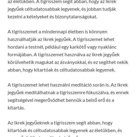
az életükben. A tigrisszem segít abban, hogy az Ikrek
jegyűek céltudatosabbak legyenek, és jobban tudják
kezelni a kételyeket és bizonytalanságokat.
A tigrisszemet a mindennapi életben is könnyen
használhatják az Ikrek jegyűek. A tigrisszemet lehet
hordani a testnél, például egy karkötő vagy nyaklánc
formájában. A tigrisszemet használva az Ikrek jegyűek
körülvehetik magukat az ásványokkal, és ez segíthet nekik
abban, hogy kitartóak és céltudatosabbak legyenek.
A tigrisszemet lehet használni meditáció során is. Az Ikrek
jegyűek meditálhatnak a tigrisszemre fókuszálva, és ennek
segítségével megerősödhet bennük a belső erő és a
kitartás.
Az Ikrek jegyűeknek a tigrisszem segít abban, hogy
kitartóak és céltudatosabbak legyenek az életükben, és