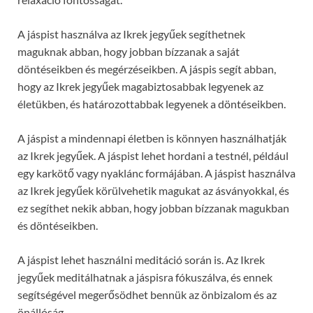
A jáspist használva az Ikrek jegyűek segíthetnek
maguknak abban, hogy jobban bízzanak a saját
döntéseikben és megérzéseikben. A jáspis segít abban,
hogy az Ikrek jegyűek magabiztosabbak legyenek az
életükben, és határozottabbak legyenek a döntéseikben.
A jáspist a mindennapi életben is könnyen használhatják
az Ikrek jegyűek. A jáspist lehet hordani a testnél, például
egy karkötő vagy nyaklánc formájában. A jáspist használva
az Ikrek jegyűek körülvehetik magukat az ásványokkal, és
ez segíthet nekik abban, hogy jobban bízzanak magukban
és döntéseikben.
A jáspist lehet használni meditáció során is. Az Ikrek
jegyűek meditálhatnak a jáspisra fókuszálva, és ennek
segítségével megerősödhet bennük az önbizalom és az
önállóság.