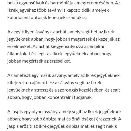
belső egyensúlyuk és harmóniájuk megteremtésében. Az
Ikrek jegyéhez több ásvány is kapcsolódik, amelyek
különösen fontosak lehetnek számukra.
Az egyik ilyen ásvány az achát, amely segíthet az Ikrek
jegyűeknek abban, hogy jobban megértsék és kezeljék az
érzelmeiket. Az achát kiegyensúlyozza az érzelmi
állapotokat és segít az Ikrek jegyűeknek abban, hogy
jobban megértsék az érzéseiket.
Az ametiszt egy másik ásvány, amely az Ikrek jegyűeknek
kifejezetten ajánlott. Ez az ásvány segít az Ikrek
jegyűeknek a stressz és a szorongás kezelésében, és segít
abban, hogy jobban koncentrálni tudjanak.
A jáspis egy olyan ásvány, amely segít az Ikrek jegyűeknek
abban, hogy több önbizalmat és önállóságot érezzenek. A
jáspis erősíti az Ikrek jegyűek önbizalmát, és segít nekik