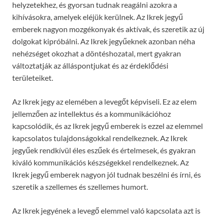
helyzetekhez, és gyorsan tudnak reagálni azokra a
kihívásokra, amelyek eléjük kerülnek. Az Ikrek jegyű
emberek nagyon mozgékonyak és aktívak, és szeretik az új
dolgokat kipróbálni. Az Ikrek jegyűeknek azonban néha
nehézséget okozhat a döntéshozatal, mert gyakran
változtatják az álláspontjukat és az érdeklődési
területeiket.
Az Ikrek jegy az elemében a levegőt képviseli. Ez az elem
jellemzően az intellektus és a kommunikációhoz
kapcsolódik, és az Ikrek jegyű emberek is ezzel az elemmel
kapcsolatos tulajdonságokkal rendelkeznek. Az Ikrek
jegyűek rendkívül éles eszűek és értelmesek, és gyakran
kiváló kommunikációs készségekkel rendelkeznek. Az
Ikrek jegyű emberek nagyon jól tudnak beszélni és írni, és
szeretik a szellemes és szellemes humort.
Az Ikrek jegyének a levegő elemmel való kapcsolata azt is