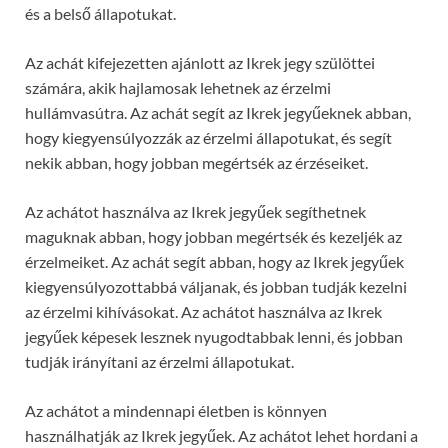
és a belső állapotukat.
Az achát kifejezetten ajánlott az Ikrek jegy szülöttei
számára, akik hajlamosak lehetnek az érzelmi
hullámvasútra. Az achát segít az Ikrek jegyűeknek abban,
hogy kiegyensúlyozzák az érzelmi állapotukat, és segít
nekik abban, hogy jobban megértsék az érzéseiket.
Az achátot használva az Ikrek jegyűek segíthetnek
maguknak abban, hogy jobban megértsék és kezeljék az
érzelmeiket. Az achát segít abban, hogy az Ikrek jegyűek
kiegyensúlyozottabbá váljanak, és jobban tudják kezelni
az érzelmi kihívásokat. Az achátot használva az Ikrek
jegyűek képesek lesznek nyugodtabbak lenni, és jobban
tudják irányítani az érzelmi állapotukat.
Az achátot a mindennapi életben is könnyen
használhatják az Ikrek jegyűek. Az achátot lehet hordani a