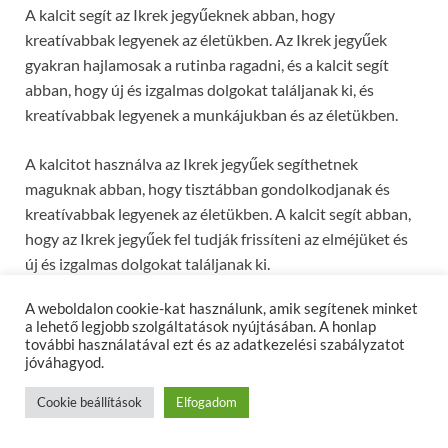
A kalcit segít az Ikrek jegyűeknek abban, hogy
kreatívabbak legyenek az életükben. Az Ikrek jegyűek
gyakran hajlamosak a rutinba ragadni, és a kalcit segít
abban, hogy új és izgalmas dolgokat találjanak ki, és
kreatívabbak legyenek a munkájukban és az életükben.
A kalcitot használva az Ikrek jegyűek segíthetnek
maguknak abban, hogy tisztábban gondolkodjanak és
kreatívabbak legyenek az életükben. A kalcit segít abban,
hogy az Ikrek jegyűek fel tudják frissíteni az elméjüket és
új és izgalmas dolgokat találjanak ki.
A weboldalon cookie-kat használunk, amik segítenek minket
A kalcitot a mindennapi életben is könnyen használhatják
a lehető legjobb szolgáltatások nyújtásában. A honlap
az Ikrek jegyűek. A kalcitot lehet hordani a testnél, például
további használatával ezt és az adatkezelési szabályzatot
egy karkötő vagy nyaklánc formájában. A kalcit használva
jóváhagyod.
az Ikrek jegyűek körülvehetik magukat az ásványokkal, és
Cookie beállítások
Elfogadom
ez segíthet nekik abban, hogy tisztábban gondolkodjanak
és kreatívabbak legyenek az életükben.