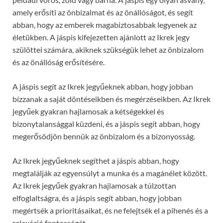
amely erősíti az önbizalmat és az önállóságot, és segít
abban, hogy az emberek magabiztosabbak legyenek az
életükben. A jáspis kifejezetten ajánlott az Ikrek jegy
szülöttei számára, akiknek szükségük lehet az önbizalom
és az önállóság erősítésére.
A jáspis segít az Ikrek jegyűeknek abban, hogy jobban
bízzanak a saját döntéseikben és megérzéseikben. Az Ikrek
jegyűek gyakran hajlamosak a kétségekkel és
bizonytalansággal küzdeni, és a jáspis segít abban, hogy
megerősödjön bennük az önbizalom és a bizonyosság.
Az Ikrek jegyűeknek segíthet a jáspis abban, hogy
megtalálják az egyensúlyt a munka és a magánélet között.
Az Ikrek jegyűek gyakran hajlamosak a túlzottan
elfoglaltságra, és a jáspis segít abban, hogy jobban
megértsék a prioritásaikat, és ne felejtsék el a pihenés és a
relaxáció fontosságát.