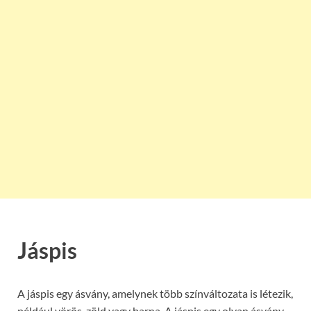
Jáspis
A jáspis egy ásvány, amelynek több színváltozata is létezik,
például vörös, zöld vagy barna. A jáspis egy olyan ásvány,