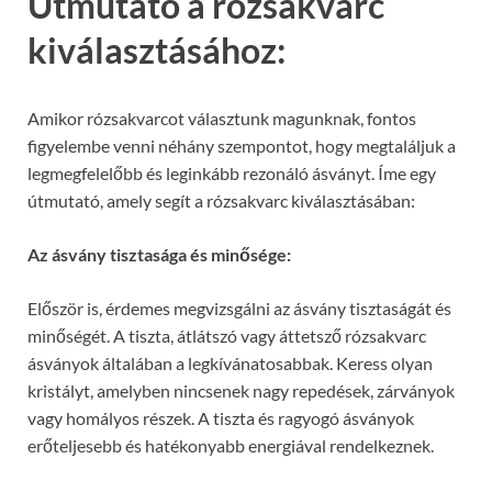
Útmutató a rózsakvarc
kiválasztásához:
Amikor rózsakvarcot választunk magunknak, fontos
figyelembe venni néhány szempontot, hogy megtaláljuk a
legmegfelelőbb és leginkább rezonáló ásványt. Íme egy
útmutató, amely segít a rózsakvarc kiválasztásában:
Az ásvány tisztasága és minősége:
Először is, érdemes megvizsgálni az ásvány tisztaságát és
minőségét. A tiszta, átlátszó vagy áttetsző rózsakvarc
ásványok általában a legkívánatosabbak. Keress olyan
kristályt, amelyben nincsenek nagy repedések, zárványok
vagy homályos részek. A tiszta és ragyogó ásványok
erőteljesebb és hatékonyabb energiával rendelkeznek.