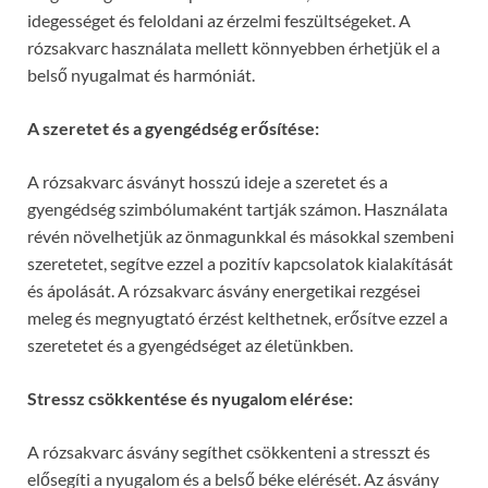
idegességet és feloldani az érzelmi feszültségeket. A
rózsakvarc használata mellett könnyebben érhetjük el a
belső nyugalmat és harmóniát.
A szeretet és a gyengédség erősítése:
A rózsakvarc ásványt hosszú ideje a szeretet és a
gyengédség szimbólumaként tartják számon. Használata
révén növelhetjük az önmagunkkal és másokkal szembeni
szeretetet, segítve ezzel a pozitív kapcsolatok kialakítását
és ápolását. A rózsakvarc ásvány energetikai rezgései
meleg és megnyugtató érzést kelthetnek, erősítve ezzel a
szeretetet és a gyengédséget az életünkben.
Stressz csökkentése és nyugalom elérése:
A rózsakvarc ásvány segíthet csökkenteni a stresszt és
elősegíti a nyugalom és a belső béke elérését. Az ásvány