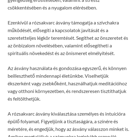
csökkentésében és a nyugalom elérésében.
Ezenkívül a rózsakvarc ásvány támogatja a szívchakra
működését, elősegíti a kapcsolatok javítását és a
szeretetteljes légkör teremtését. Segíthet az önszeretet és
az önbizalom növelésében, valamint elősegítheti a
spirituális növekedést és az önismeret elmélyítését.
Az ásvány használata és gondozása egyszerű, és könnyen
beilleszthető mindennapi életünkbe. Viselhetjük
ékszerként vagy zsebkőként, használhatjuk meditációhoz
vagy otthoni környezetben, és rendszeresen tisztíthatjuk
és feltölthetjük.
A rózsakvarc ásvány kiválasztása személyes és intuícióra
épülő folyamat. Figyeljünk a tisztaságára, a színére és
méretére, és engedjük, hogy az ásvány válasszon minket is.
Amikor megtaláljuk a számunkra leginkább rezonáló