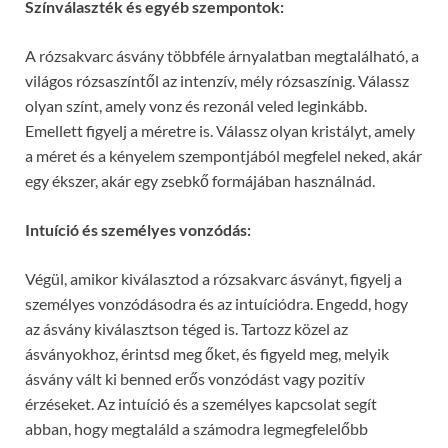
Színválaszték és egyéb szempontok:
A rózsakvarc ásvány többféle árnyalatban megtalálható, a
világos rózsaszíntől az intenzív, mély rózsaszínig. Válassz
olyan színt, amely vonz és rezonál veled leginkább.
Emellett figyelj a méretre is. Válassz olyan kristályt, amely
a méret és a kényelem szempontjából megfelel neked, akár
egy ékszer, akár egy zsebkő formájában használnád.
Intuíció és személyes vonzódás:
Végül, amikor kiválasztod a rózsakvarc ásványt, figyelj a
személyes vonzódásodra és az intuíciódra. Engedd, hogy
az ásvány kiválasztson téged is. Tartozz közel az
ásványokhoz, érintsd meg őket, és figyeld meg, melyik
ásvány vált ki benned erős vonzódást vagy pozitív
érzéseket. Az intuíció és a személyes kapcsolat segít
abban, hogy megtaláld a számodra legmegfelelőbb