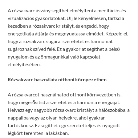
A rózsakvarc ásvány segíthet elmélyíteni a meditációs és
vizualizációs gyakorlatokat. Ülj le kényelmesen, tartsd a
kezedben a rózsakvarc kristályt, és engedd, hogy
energetikája átjárja és megnyugtassa elmédet. Képzeld el,
hogy a rózsakvarc sugarai szeretetet és harmóniát
sugároznak szíved felé. Ez a gyakorlat segíthet a belső
nyugalom és az önmagunkkal való kapcsolat
elmélyítésében.
Rózsakvarc használata otthoni környezetben
A rózsakvarcot használhatod otthoni környezetben is,
hogy megerősítsd a szeretet és a harmónia energiáját.
Helyezz egy nagyobb rózsakvarc kristályt a hálószobába, a
nappaliba vagy az olyan helyekre, ahol gyakran
tartózkodsz. Ez segíthet egy szeretetteljes és nyugodt
légkört teremteni a lakásban.