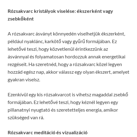
Rózsakvarc kristályok viselése: ékszerként vagy
zsebkőként
A rózsakvarc ásványt könnyedén viselhetjük ékszerként,
például nyaklánc, karkötő vagy gyűrű formájában. Ez
lehetővé teszi, hogy közvetlenül érintkezzünk az
ásvánnyal és folyamatosan hordozzuk annak energetikai
rezgéseit. Ha szeretnéd, hogy a rózsakvarc közel legyen
hozzád egész nap, akkor válassz egy olyan ékszert, amelyet
gyakran viselsz.
Ezenkívül egy kis rózsakvarcot is vihetsz magaddal zsebkő
formájában. Ez lehetővé teszi, hogy kéznél legyen egy
pillanatnyi nyugtató és szeretetteljes energia, amikor
szükséged van rá.
Rózsakvarc meditáció és vizualizáció