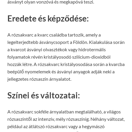
ásványt olyan vonzóvá és megkapóvá teszi.
Eredete és képződése:
A rózsakvarc a kvarc családba tartozik, amely a
legelterjedtebb ásványcsoport a Földön. Kialakulása során
a kvarcot ásványi olvasztékok vagy hidrotermális
folyamatok révén kristályosodó szilícium-dioxidból
hozzák létre. A rózsakvarc kristályosodása során a kvarcba
beépülő nyomelemek és ásványi anyagok adják neki a
jellegzetes rózsaszín árnyalatot.
Színei és változatai:
A rózsakvarc sokféle árnyalatban megtalálható, a világos
rózsaszíntől az intenzív, mély rózsaszínig. Néhány változat,
például az átlátszó rózsakvarc vagy a hegymászó