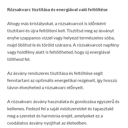
Rózsakvarc tisztítása és energiával való feltöltése
Ahogy más kristályokat, a rózsakvarcot is időnként
tisztítani és újra feltölteni kell. Tisztítsd meg az ásványt
enyhe szappanos vízzel vagy helyezd természetes sóba,
majd öblítsd le és töröld szárazra. A rózsakvarcot napfény
vagy holdfény alatt is feltöltheted, hogy új energiával
tölthesd fel.
Az ásvány rendszeres tisztítása és feltöltése segít
fenntartani az optimális energetikai rezgéseit, így hosszú
távon élvezheted a rózsakvarc előnyeit.
A rózsakvarc ásvány használata és gondozása egyszerű és
kellemes. Fedezd fel a saját módszereidet és tapasztald
meg a szeretet és harmónia erejét, amelyeket ez a
csodálatos ásvány nyújthat az életedben.