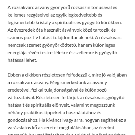
A rózsakvarc ásvány gyönyörű rózsaszín tónusával és
kellemes rezgéseivel az egyik legkedveltebb és
legismertebb kristály a spirituális és gyógyító körökben.
Az évezredek óta használt ásványok közé tartozik, és
számos pozitív hatást tulajdonítanak neki. A rózsakvarc
nemcsak szemet gyönyörködtető, hanem különleges
energiája révén testre, lélekre és szellemre is gyógyító
hatással lehet.
Ebben a cikkben részletesen felfedezzük, mire jó valójában
a rózsakvarc ásvány. Megismerkedünk az ásvány
eredetével, fizikai tulajdonságaival és különböző
változataival. Részletesen feltárjuk a rózsakvarc gyógyító
hatásait és spirituális előnyeit, valamint megosztunk
néhány praktikus tippeket a használatához és
gondozásához. Ha kíváncsi vagy arra, hogyan segíthet ez a
varázslatos kő a szeretet megtalálásában, az érzelmi
egyensúly helyreállításában és a spirituális növekedésben,