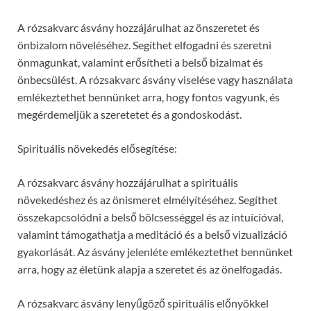
A rózsakvarc ásvány hozzájárulhat az önszeretet és
önbizalom növeléséhez. Segíthet elfogadni és szeretni
önmagunkat, valamint erősítheti a belső bizalmat és
önbecsülést. A rózsakvarc ásvány viselése vagy használata
emlékeztethet bennünket arra, hogy fontos vagyunk, és
megérdemeljük a szeretetet és a gondoskodást.
Spirituális növekedés elősegítése:
A rózsakvarc ásvány hozzájárulhat a spirituális
növekedéshez és az önismeret elmélyítéséhez. Segíthet
összekapcsolódni a belső bölcsességgel és az intuícióval,
valamint támogathatja a meditáció és a belső vizualizáció
gyakorlását. Az ásvány jelenléte emlékeztethet bennünket
arra, hogy az életünk alapja a szeretet és az önelfogadás.
A rózsakvarc ásvány lenyűgöző spirituális előnyökkel