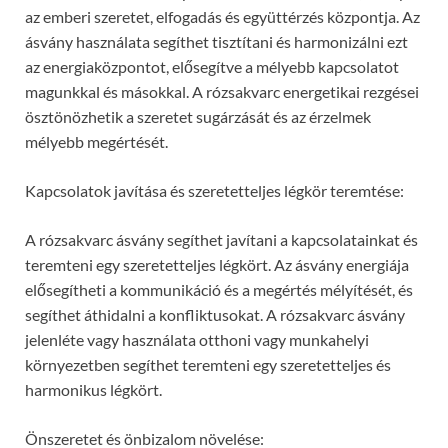
az emberi szeretet, elfogadás és együttérzés központja. Az
ásvány használata segíthet tisztítani és harmonizálni ezt
az energiaközpontot, elősegítve a mélyebb kapcsolatot
magunkkal és másokkal. A rózsakvarc energetikai rezgései
ösztönözhetik a szeretet sugárzását és az érzelmek
mélyebb megértését.
Kapcsolatok javítása és szeretetteljes légkör teremtése:
A rózsakvarc ásvány segíthet javítani a kapcsolatainkat és
teremteni egy szeretetteljes légkört. Az ásvány energiája
elősegítheti a kommunikáció és a megértés mélyítését, és
segíthet áthidalni a konfliktusokat. A rózsakvarc ásvány
jelenléte vagy használata otthoni vagy munkahelyi
környezetben segíthet teremteni egy szeretetteljes és
harmonikus légkört.
Önszeretet és önbizalom növelése: