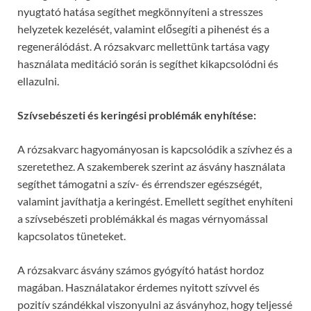
nyugtató hatása segíthet megkönnyíteni a stresszes
helyzetek kezelését, valamint elősegíti a pihenést és a
regenerálódást. A rózsakvarc mellettünk tartása vagy
használata meditáció során is segíthet kikapcsolódni és
ellazulni.
Szívsebészeti és keringési problémák enyhítése:
A rózsakvarc hagyományosan is kapcsolódik a szívhez és a
szeretethez. A szakemberek szerint az ásvány használata
segíthet támogatni a szív- és érrendszer egészségét,
valamint javíthatja a keringést. Emellett segíthet enyhíteni
a szívsebészeti problémákkal és magas vérnyomással
kapcsolatos tüneteket.
A rózsakvarc ásvány számos gyógyító hatást hordoz
magában. Használatakor érdemes nyitott szívvel és
pozitív szándékkal viszonyulni az ásványhoz, hogy teljessé