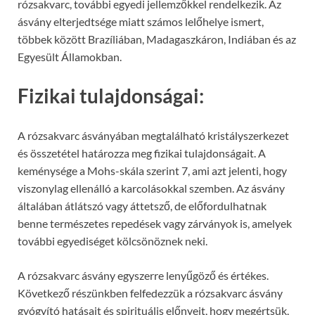
rózsakvarc, további egyedi jellemzőkkel rendelkezik. Az
ásvány elterjedtsége miatt számos lelőhelye ismert,
többek között Brazíliában, Madagaszkáron, Indiában és az
Egyesült Államokban.
Fizikai tulajdonságai:
A rózsakvarc ásványában megtalálható kristályszerkezet
és összetétel határozza meg fizikai tulajdonságait. A
keménysége a Mohs-skála szerint 7, ami azt jelenti, hogy
viszonylag ellenálló a karcolásokkal szemben. Az ásvány
általában átlátszó vagy áttetsző, de előfordulhatnak
benne természetes repedések vagy zárványok is, amelyek
további egyediséget kölcsönöznek neki.
A rózsakvarc ásvány egyszerre lenyűgöző és értékes.
Következő részünkben felfedezzük a rózsakvarc ásvány
gyógyító hatásait és spirituális előnyeit, hogy megértsük,