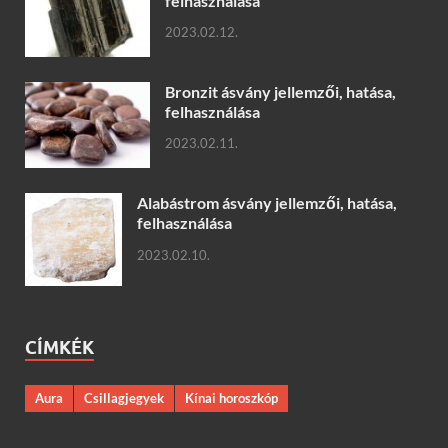
felhasználása
2023.02.12.
Bronzit ásvány jellemzői, hatása,
felhasználása
2023.02.11.
Alabástrom ásvány jellemzői, hatása,
felhasználása
2023.02.10.
CÍMKÉK
Aura
Csillagjegyek
Kínai horoszkóp