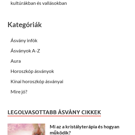
kultúrákban és vallásokban
Kategóriák
Ásvány infók
Ásványok A-Z
Aura
Horoszkóp ásványok
Kínai horoszkóp ásványai
Mire jó?
LEGOLVASOTTABB ÁSVÁNY CIKKEK
Mi az a kristályterápia és hogyan
működik?