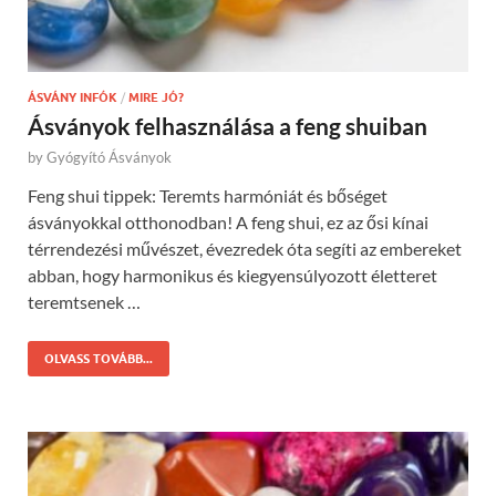
ÁSVÁNY INFÓK
/
MIRE JÓ?
Ásványok felhasználása a feng shuiban
by
Gyógyító Ásványok
Feng shui tippek: Teremts harmóniát és bőséget
ásványokkal otthonodban! A feng shui, ez az ősi kínai
térrendezési művészet, évezredek óta segíti az embereket
abban, hogy harmonikus és kiegyensúlyozott életteret
teremtsenek …
OLVASS TOVÁBB...