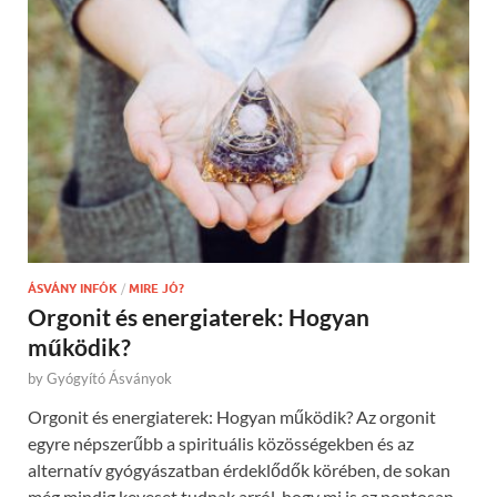
ÁSVÁNY INFÓK
/
MIRE JÓ?
Orgonit és energiaterek: Hogyan
működik?
by
Gyógyító Ásványok
Orgonit és energiaterek: Hogyan működik? Az orgonit
egyre népszerűbb a spirituális közösségekben és az
alternatív gyógyászatban érdeklődők körében, de sokan
még mindig keveset tudnak arról, hogy mi is ez pontosan,