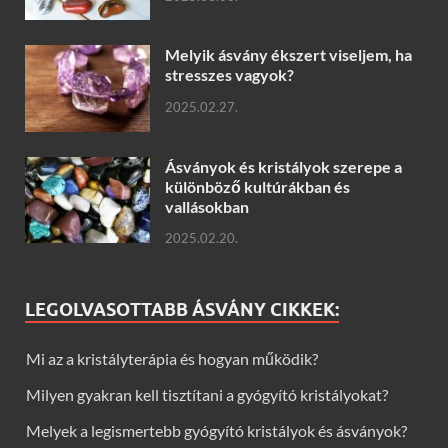
Melyik ásvány ékszert viseljem, ha
stresszes vagyok?
2025.02.27.
Ásványok és kristályok szerepe a
különböző kultúrákban és
vallásokban
2025.02.20.
LEGOLVASOTTABB ÁSVÁNY CIKKEK:
Mi az a kristályterápia és hogyan működik?
Milyen gyakran kell tisztítani a gyógyító kristályokat?
Melyek a legismertebb gyógyító kristályok és ásványok?