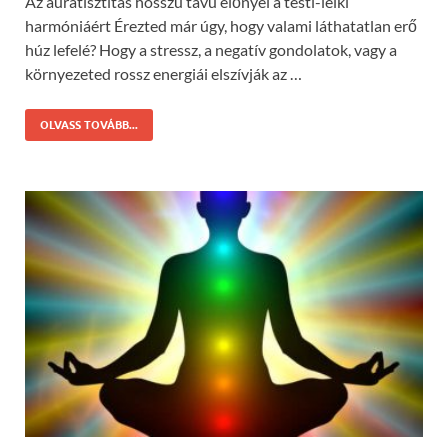
Az auratisztítás hosszú távú előnyei a testi-lelki
harmóniáért Érezted már úgy, hogy valami láthatatlan erő
húz lefelé? Hogy a stressz, a negatív gondolatok, vagy a
környezeted rossz energiái elszívják az …
OLVASS TOVÁBB...