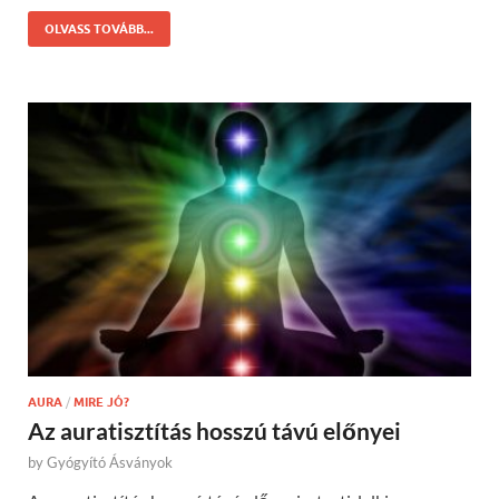
OLVASS TOVÁBB...
AURA
/
MIRE JÓ?
Az auratisztítás hosszú távú előnyei
by
Gyógyító Ásványok