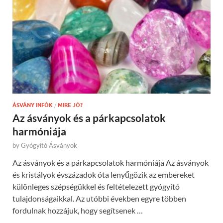
ÁSVÁNY INFÓK
/
MIRE JÓ?
Az ásványok és a párkapcsolatok
harmóniája
by
Gyógyító Ásványok
Az ásványok és a párkapcsolatok harmóniája Az ásványok
és kristályok évszázadok óta lenyűgözik az embereket
különleges szépségükkel és feltételezett gyógyító
tulajdonságaikkal. Az utóbbi években egyre többen
fordulnak hozzájuk, hogy segítsenek …