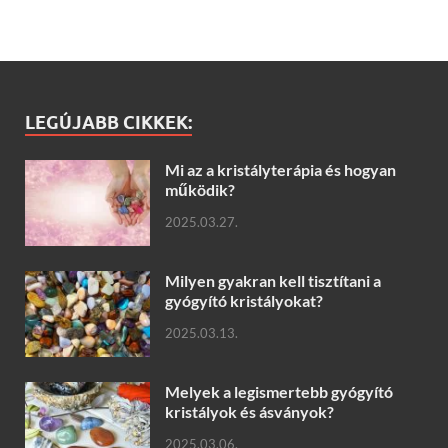
LEGÚJABB CIKKEK:
Mi az a kristályterápia és hogyan
működik?
2025.03.27.
Milyen gyakran kell tisztítani a
gyógyító kristályokat?
2025.03.13.
Melyek a legismertebb gyógyító
kristályok és ásványok?
2025.03.06.