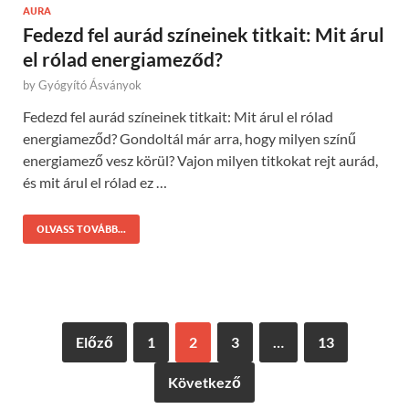
AURA
Fedezd fel aurád színeinek titkait: Mit árul
el rólad energiameződ?
by
Gyógyító Ásványok
Fedezd fel aurád színeinek titkait: Mit árul el rólad
energiameződ? Gondoltál már arra, hogy milyen színű
energiamező vesz körül? Vajon milyen titkokat rejt aurád,
és mit árul el rólad ez …
OLVASS TOVÁBB...
Előző
1
2
3
…
13
Következő