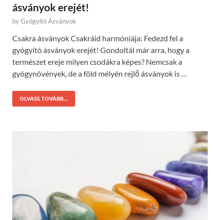
ásványok erejét!
by
Gyógyító Ásványok
Csakra ásványok Csakráid harmóniája: Fedezd fel a
gyógyító ásványok erejét! Gondoltál már arra, hogy a
természet ereje milyen csodákra képes? Nemcsak a
gyógynövények, de a föld mélyén rejlő ásványok is …
OLVASS TOVÁBB...