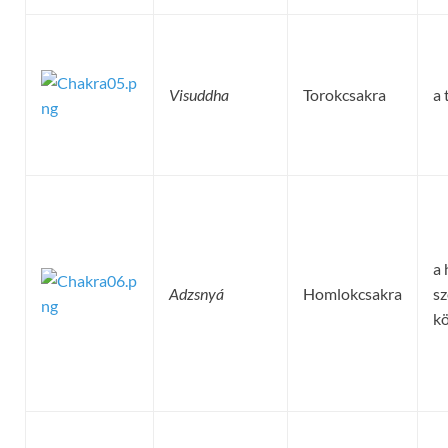
Visuddha
Torokcsakra
a 
a 
Adzsnyá
Homlokcsakra
s
kö