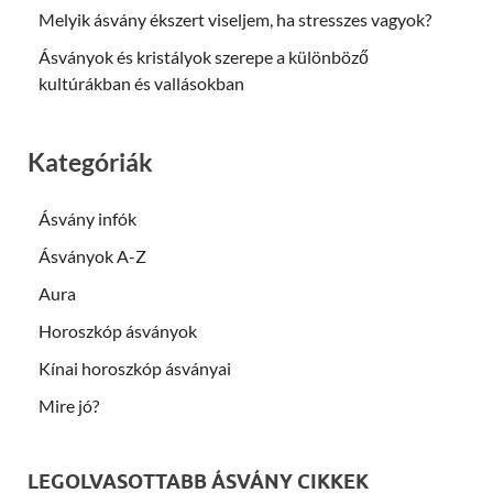
Melyik ásvány ékszert viseljem, ha stresszes vagyok?
Ásványok és kristályok szerepe a különböző
kultúrákban és vallásokban
Kategóriák
Ásvány infók
Ásványok A-Z
Aura
Horoszkóp ásványok
Kínai horoszkóp ásványai
Mire jó?
LEGOLVASOTTABB ÁSVÁNY CIKKEK