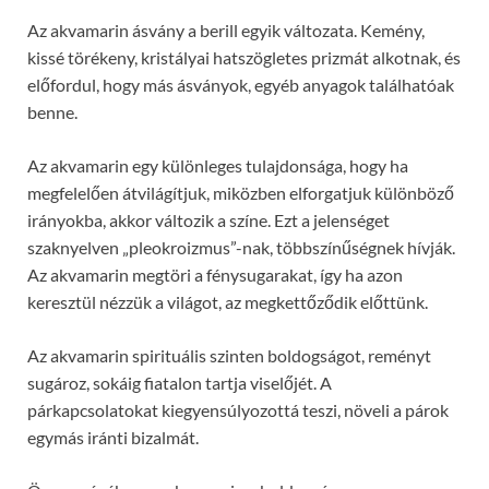
Az akvamarin ásvány a berill egyik változata. Kemény,
kissé törékeny, kristályai hatszögletes prizmát alkotnak, és
előfordul, hogy más ásványok, egyéb anyagok találhatóak
benne.
Az akvamarin egy különleges tulajdonsága, hogy ha
megfelelően átvilágítjuk, miközben elforgatjuk különböző
irányokba, akkor változik a színe. Ezt a jelenséget
szaknyelven „pleokroizmus”-nak, többszínűségnek hívják.
Az akvamarin megtöri a fénysugarakat, így ha azon
keresztül nézzük a világot, az megkettőződik előttünk.
Az akvamarin spirituális szinten boldogságot, reményt
sugároz, sokáig fiatalon tartja viselőjét. A
párkapcsolatokat kiegyensúlyozottá teszi, növeli a párok
egymás iránti bizalmát.