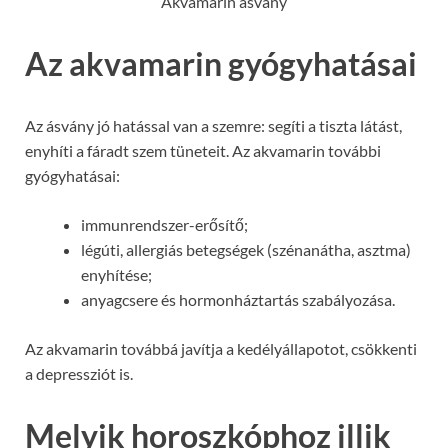
Akvamarin ásvány
Az akvamarin gyógyhatásai
Az ásvány jó hatással van a szemre: segíti a tiszta látást,
enyhíti a fáradt szem tüneteit. Az akvamarin további
gyógyhatásai:
immunrendszer-erősítő;
légúti, allergiás betegségek (szénanátha, asztma)
enyhítése;
anyagcsere és hormonháztartás szabályozása.
Az akvamarin továbbá javítja a kedélyállapotot, csökkenti
a depressziót is.
Melyik horoszkóphoz illik