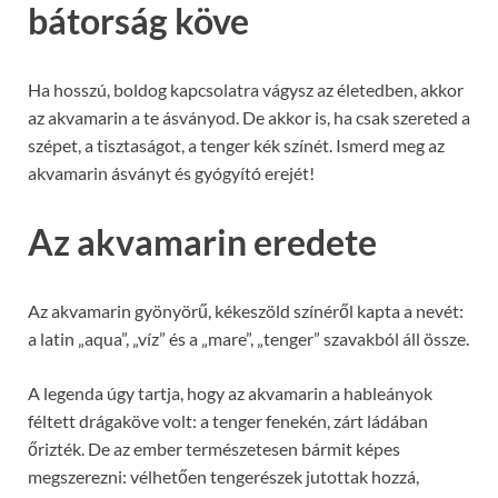
bátorság köve
Ha hosszú, boldog kapcsolatra vágysz az életedben, akkor
az akvamarin a te ásványod. De akkor is, ha csak szereted a
szépet, a tisztaságot, a tenger kék színét. Ismerd meg az
akvamarin ásványt és gyógyító erejét!
Az akvamarin eredete
Az akvamarin gyönyörű, kékeszöld színéről kapta a nevét:
a latin „aqua”, „víz” és a „mare”, „tenger” szavakból áll össze.
A legenda úgy tartja, hogy az akvamarin a hableányok
féltett drágaköve volt: a tenger fenekén, zárt ládában
őrizték. De az ember természetesen bármit képes
megszerezni: vélhetően tengerészek jutottak hozzá,