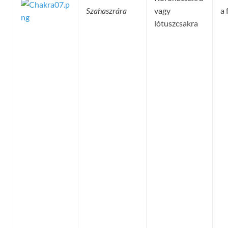
Szahaszrára
vagy
a 
lótuszcsakra