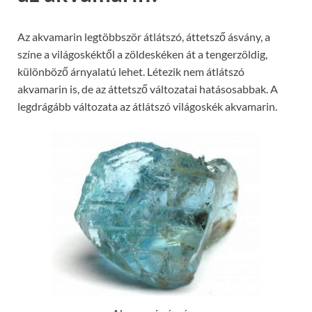
Az akvamarin legtöbbször átlátszó, áttetsző ásvány, a
színe a világoskéktől a zöldeskéken át a tengerzöldig,
különböző árnyalatú lehet. Létezik nem átlátszó
akvamarin is, de az áttetsző változatai hatásosabbak. A
legdrágább változata az átlátszó világoskék akvamarin.