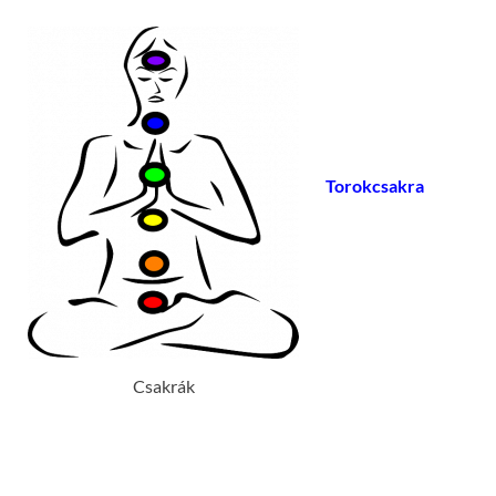
Torokcsakra
Csakrák