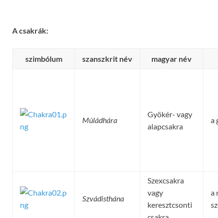
A
csakrák:
szimbólum
szanszkrit név
magyar név
Gyökér- vagy
Múládhára
a 
alapcsakra
Szexcsakra
vagy
a 
Szvádisthána
keresztcsonti
sz
csakra