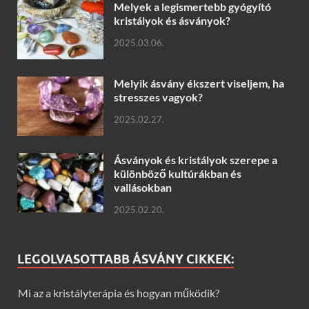
Melyek a legismertebb gyógyító
kristályok és ásványok?
2025.03.06.
Melyik ásvány ékszert viseljem, ha
stresszes vagyok?
2025.02.27.
Ásványok és kristályok szerepe a
különböző kultúrákban és
vallásokban
2025.02.20.
LEGOLVASOTTABB ÁSVÁNY CIKKEK:
Mi az a kristályterápia és hogyan működik?