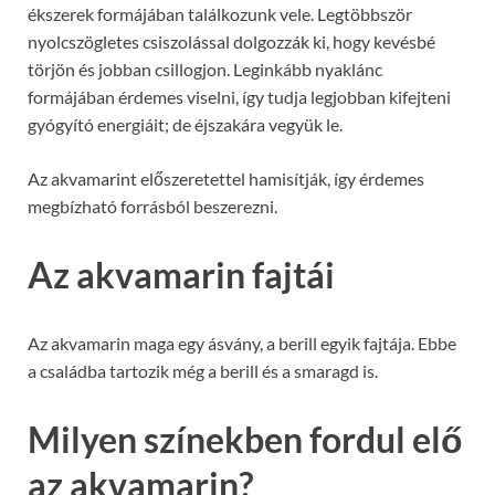
ékszerek formájában találkozunk vele. Legtöbbször
nyolcszögletes csiszolással dolgozzák ki, hogy kevésbé
törjön és jobban csillogjon. Leginkább nyaklánc
formájában érdemes viselni, így tudja legjobban kifejteni
gyógyító energiáit; de éjszakára vegyük le.
Az akvamarint előszeretettel hamisítják, így érdemes
megbízható forrásból beszerezni.
Az akvamarin fajtái
Az akvamarin maga egy ásvány, a berill egyik fajtája. Ebbe
a családba tartozik még a berill és a smaragd is.
Milyen színekben fordul elő
az akvamarin?