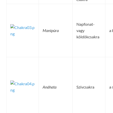
Napfonat-
Manipúra
vagy
a 
köldökcsakra
Anáhata
Szívcsakra
a 