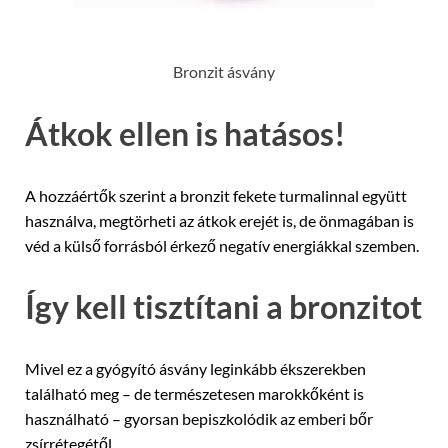
Bronzit ásvány
Átkok ellen is hatásos!
A hozzáértők szerint a bronzit fekete turmalinnal együtt
használva, megtörheti az átkok erejét is, de önmagában is
véd a külső forrásból érkező negatív energiákkal szemben.
Így kell tisztítani a bronzitot
Mivel ez a gyógyító ásvány leginkább ékszerekben
található meg – de természetesen marokkőként is
használható – gyorsan bepiszkolódik az emberi bőr
zsírrétegétől.