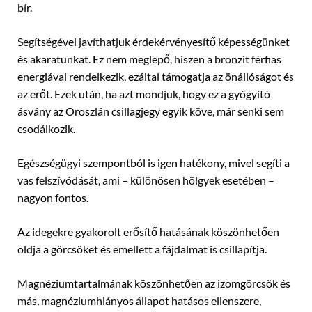
bír.
Segítségével javíthatjuk érdekérvényesítő képességünket
és akaratunkat. Ez nem meglepő, hiszen a bronzit férfias
energiával rendelkezik, ezáltal támogatja az önállóságot és
az erőt. Ezek után, ha azt mondjuk, hogy ez a gyógyító
ásvány az Oroszlán csillagjegy egyik köve, már senki sem
csodálkozik.
Egészségügyi szempontból is igen hatékony, mivel segíti a
vas felszívódását, ami – különösen hölgyek esetében –
nagyon fontos.
Az idegekre gyakorolt erősítő hatásának köszönhetően
oldja a görcsöket és emellett a fájdalmat is csillapítja.
Magnéziumtartalmának köszönhetően az izomgörcsök és
más, magnéziumhiányos állapot hatásos ellenszere,