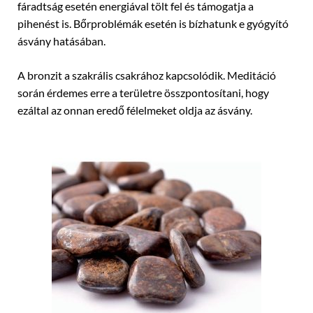
fáradtság esetén energiával tölt fel és támogatja a
pihenést is. Bőrproblémák esetén is bízhatunk e gyógyító
ásvány hatásában.
A bronzit a szakrális csakrához kapcsolódik. Meditáció
során érdemes erre a területre összpontosítani, hogy
ezáltal az onnan eredő félelmeket oldja az ásvány.