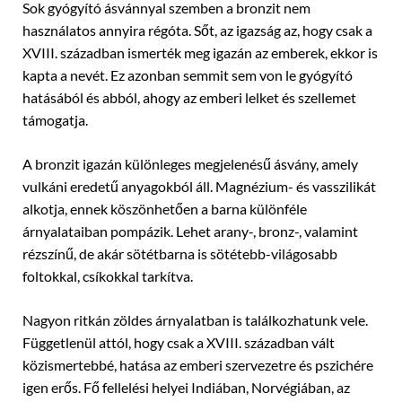
Sok gyógyító ásvánnyal szemben a bronzit nem
használatos annyira régóta. Sőt, az igazság az, hogy csak a
XVIII. században ismerték meg igazán az emberek, ekkor is
kapta a nevét. Ez azonban semmit sem von le gyógyító
hatásából és abból, ahogy az emberi lelket és szellemet
támogatja.
A bronzit igazán különleges megjelenésű ásvány, amely
vulkáni eredetű anyagokból áll. Magnézium- és vasszilikát
alkotja, ennek köszönhetően a barna különféle
árnyalataiban pompázik. Lehet arany-, bronz-, valamint
rézszínű, de akár sötétbarna is sötétebb-világosabb
foltokkal, csíkokkal tarkítva.
Nagyon ritkán zöldes árnyalatban is találkozhatunk vele.
Függetlenül attól, hogy csak a XVIII. században vált
közismertebbé, hatása az emberi szervezetre és pszichére
igen erős. Fő fellelési helyei Indiában, Norvégiában, az