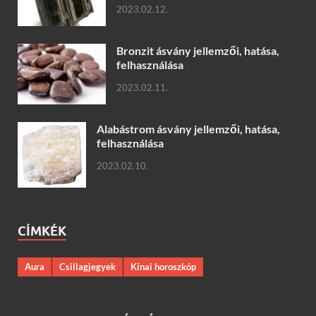
2023.02.12.
Bronzit ásvány jellemzői, hatása,
felhasználása
2023.02.11.
Alabástrom ásvány jellemzői, hatása,
felhasználása
2023.02.10.
CÍMKÉK
Aura
Csillagjegyek
Kínai horoszkóp