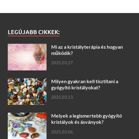
LEGÚJABB CIKKEK:
Mi az a kristályterápia és hogyan
működik?
2025.03.27.
Milyen gyakran kell tisztítani a
gyógyító kristályokat?
2025.03.13.
Melyek a legismertebb gyógyító
kristályok és ásványok?
2025.03.06.