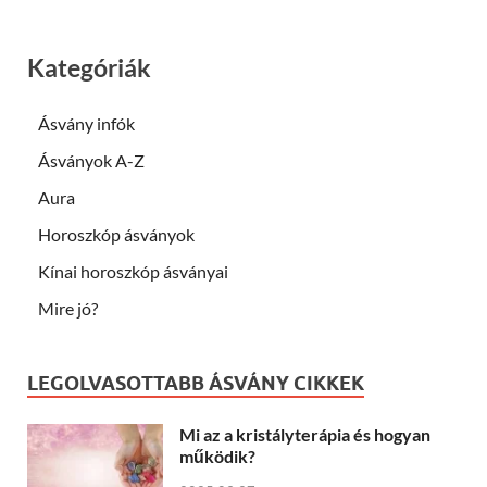
Kategóriák
Ásvány infók
Ásványok A-Z
Aura
Horoszkóp ásványok
Kínai horoszkóp ásványai
Mire jó?
LEGOLVASOTTABB ÁSVÁNY CIKKEK
Mi az a kristályterápia és hogyan
működik?