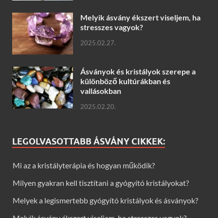
Melyik ásvány ékszert viseljem, ha
stresszes vagyok?
2025.02.27.
Ásványok és kristályok szerepe a
különböző kultúrákban és
vallásokban
2025.02.20.
LEGOLVASOTTABB ÁSVÁNY CIKKEK:
Mi az a kristályterápia és hogyan működik?
Milyen gyakran kell tisztítani a gyógyító kristályokat?
Melyek a legismertebb gyógyító kristályok és ásványok?
Melyik ásvány ékszert viseljem, ha stresszes vagyok?