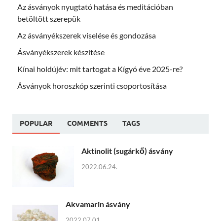
Az ásványok nyugtató hatása és meditációban
betöltött szerepük
Az ásványékszerek viselése és gondozása
Ásványékszerek készítése
Kínai holdújév: mit tartogat a Kígyó éve 2025-re?
Ásványok horoszkóp szerinti csoportosítása
POPULAR
COMMENTS
TAGS
Aktinolit (sugárkő) ásvány
2022.06.24.
Akvamarin ásvány
2022.07.01.