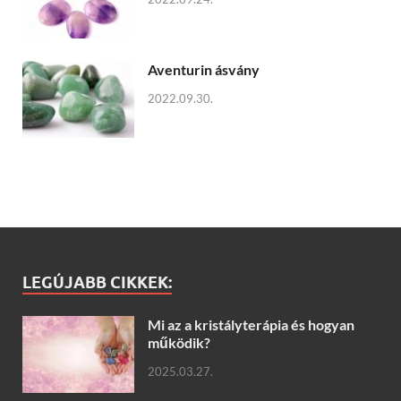
Aventurin ásvány
2022.09.30.
LEGÚJABB CIKKEK:
Mi az a kristályterápia és hogyan
működik?
2025.03.27.