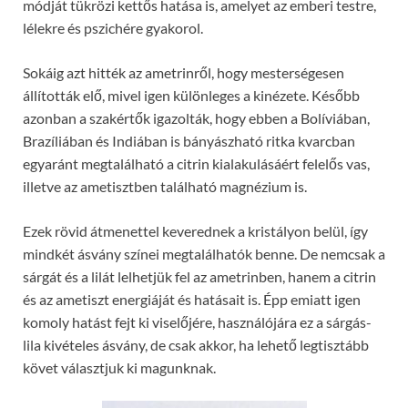
módját tükrözi kettős hatása is, amelyet az emberi testre,
lélekre és pszichére gyakorol.
Sokáig azt hitték az ametrinről, hogy mesterségesen
állították elő, mivel igen különleges a kinézete. Később
azonban a szakértők igazolták, hogy ebben a Bolíviában,
Brazíliában és Indiában is bányászható ritka kvarcban
egyaránt megtalálható a citrin kialakulásáért felelős vas,
illetve az ametisztben található magnézium is.
Ezek rövid átmenettel keverednek a kristályon belül, így
mindkét ásvány színei megtalálhatók benne. De nemcsak a
sárgát és a lilát lelhetjük fel az ametrinben, hanem a citrin
és az ametiszt energiáját és hatásait is. Épp emiatt igen
komoly hatást fejt ki viselőjére, használójára ez a sárgás-
lila kivételes ásvány, de csak akkor, ha lehető legtisztább
követ választjuk ki magunknak.