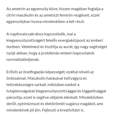
Az ametrin az egyensúly köve, hiszen magában foglalja a
citrin maszkulin és az ametiszt feminin rezgéseit, ezzel
egyensúlyban hozva mindenkiben a két részt.
A napfonatcsakrához kapcsolódik, mai a
kiegyensúlyzottságért felelős energiaközpont az emberi
testben. Védelmezi és tisztítja az aurát, így nagy segítséget
nyújt abban, hogy a problémás emberi kapcsolatok
normalizálódjanak.
Erősíti az önelfogadás képességét, ezáltal növeli az
önbizalmat. Maszkulin hatásával tettvágyra és
tettrekészségre sarkall, miközben ezeket a
tulajdonságokat kiegyensúlyozottsággal és higgadtsággal
párosítja, ezzel is segítve céljaink elérését. Mindeközben
derűt, optimizmust és életörömöt sugároz magából, ami
mindenkinek jól jön. Fejleszti a kreativitást is.