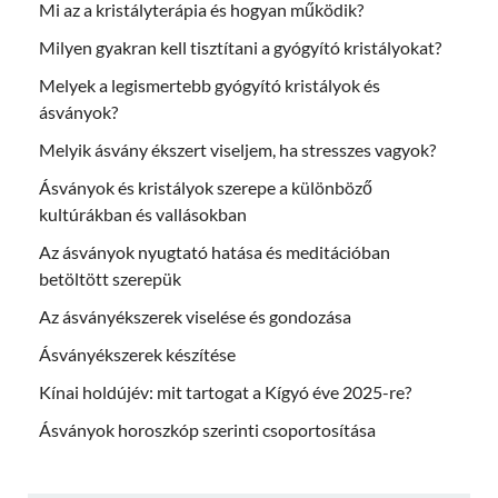
Mi az a kristályterápia és hogyan működik?
Milyen gyakran kell tisztítani a gyógyító kristályokat?
Melyek a legismertebb gyógyító kristályok és
ásványok?
Melyik ásvány ékszert viseljem, ha stresszes vagyok?
Ásványok és kristályok szerepe a különböző
kultúrákban és vallásokban
Az ásványok nyugtató hatása és meditációban
betöltött szerepük
Az ásványékszerek viselése és gondozása
Ásványékszerek készítése
Kínai holdújév: mit tartogat a Kígyó éve 2025-re?
Ásványok horoszkóp szerinti csoportosítása