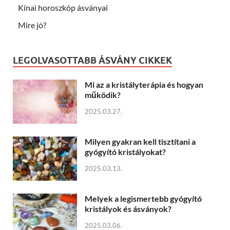
Kínai horoszkóp ásványai
Mire jó?
LEGOLVASOTTABB ÁSVÁNY CIKKEK
Mi az a kristályterápia és hogyan
működik?
2025.03.27.
Milyen gyakran kell tisztítani a
gyógyító kristályokat?
2025.03.13.
Melyek a legismertebb gyógyító
kristályok és ásványok?
2025.03.06.