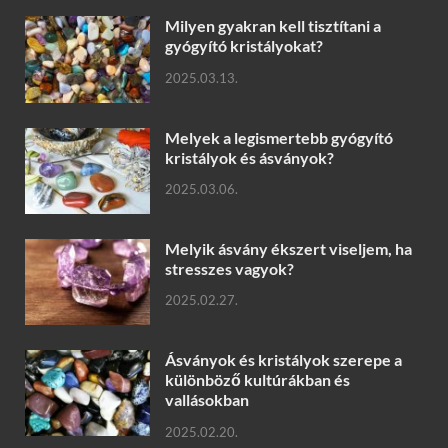
Milyen gyakran kell tisztítani a
gyógyító kristályokat?
2025.03.13.
Melyek a legismertebb gyógyító
kristályok és ásványok?
2025.03.06.
Melyik ásvány ékszert viseljem, ha
stresszes vagyok?
2025.02.27.
Ásványok és kristályok szerepe a
különböző kultúrákban és
vallásokban
2025.02.20.